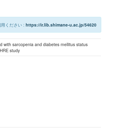
用ください :
https://ir.lib.shimane-u.ac.jp/54620
d with sarcopenia and diabetes mellitus status
oHRE study