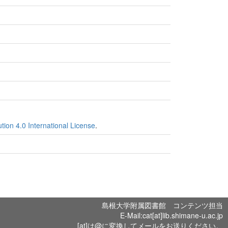
ion 4.0 International License
.
島根大学附属図書館 コンテンツ担当
E-Mail:cat[at]lib.shimane-u.ac.jp
[at]は@に変換してメールをお送りください。