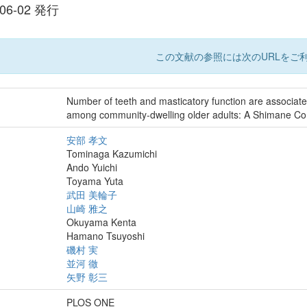
-06-02 発行
この文献の参照には次のURLをご利
Number of teeth and masticatory function are associate
among community-dwelling older adults: A Shimane C
安部 孝文
Tominaga Kazumichi
Ando Yuichi
Toyama Yuta
武田 美輪子
山崎 雅之
Okuyama Kenta
Hamano Tsuyoshi
磯村 実
並河 徹
矢野 彰三
PLOS ONE