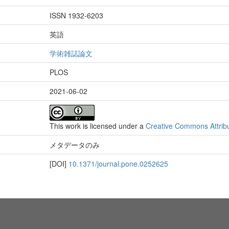
ISSN 1932-6203
英語
学術雑誌論文
PLOS
2021-06-02
This work is licensed under a
Creative Commons Attribut
メタデータのみ
[DOI]
10.1371/journal.pone.0252625