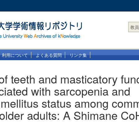
教員
利用について
よくある質問
リンク集
f teeth and masticatory fun
ciated with sarcopenia and
 mellitus status among comm
 older adults: A Shimane C