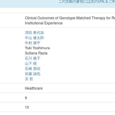
この文献の参照には次のURLをご利
Clinical Outcomes of Genotype-Matched Therapy for Re
Institutional Experience
澤田 希代加
中山 健太郎
中村 康平
Yuki Yoshimura
Sultana Razia
石川 雅子
山下 瞳
石橋 朋佳
佐藤 誠也
京 哲
Healthcare
9
10