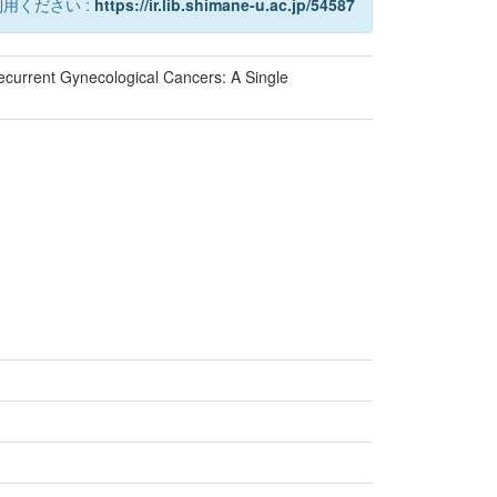
用ください :
https://ir.lib.shimane-u.ac.jp/54587
current Gynecological Cancers: A Single