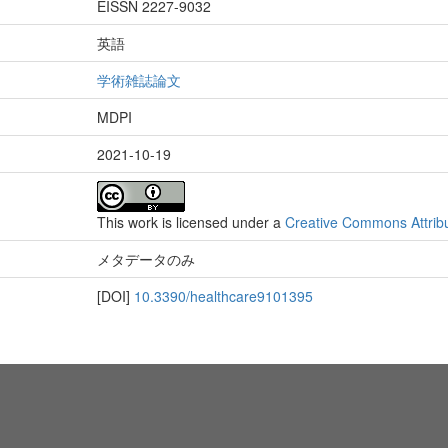
EISSN 2227-9032
英語
学術雑誌論文
MDPI
2021-10-19
This work is licensed under a
Creative Commons Attribut
メタデータのみ
[DOI]
10.3390/healthcare9101395