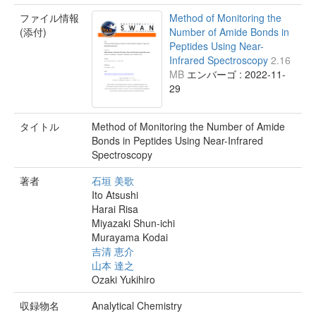
ファイル情報
Method of Monitoring the
(添付)
Number of Amide Bonds in
Peptides Using Near-
Infrared Spectroscopy
2.16
MB
エンバーゴ : 2022-11-
29
タイトル
Method of Monitoring the Number of Amide
Bonds in Peptides Using Near-Infrared
Spectroscopy
著者
石垣 美歌
Ito Atsushi
Harai Risa
Miyazaki Shun-ichi
Murayama Kodai
吉清 恵介
山本 達之
Ozaki Yukihiro
収録物名
Analytical Chemistry