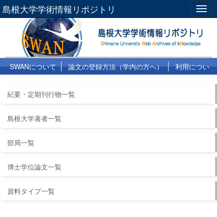
島根大学学術情報リポジトリ
Togg
navig
SWANについて
論文の登録方法（学内の方へ）
利用につい
て
よくある質問
リンク集
紀要・定期刊行物一覧
島根大学著者一覧
部局一覧
博士学位論文一覧
資料タイプ一覧