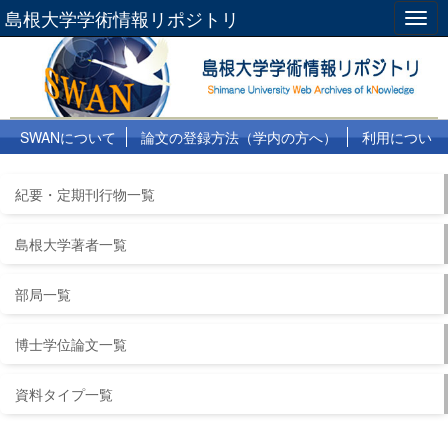
島根大学学術情報リポジトリ
Togg
navig
SWANについて
論文の登録方法（学内の方へ）
利用につい
て
よくある質問
リンク集
紀要・定期刊行物一覧
島根大学著者一覧
部局一覧
博士学位論文一覧
資料タイプ一覧