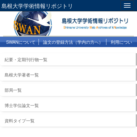
島根大学学術情報リポジトリ
Togg
navig
SWANについて
論文の登録方法（学内の方へ）
利用につい
て
よくある質問
リンク集
紀要・定期刊行物一覧
島根大学著者一覧
部局一覧
博士学位論文一覧
資料タイプ一覧