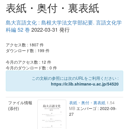
表紙・奥付・裏表紙
島大言語文化 : 島根大学法文学部紀要. 言語文化学
科編 52 巻
2022-03-31 発行
アクセス数 :
1807
件
ダウンロード数 :
199
件
今月のアクセス数 :
12
件
今月のダウンロード数 :
0
件
この文献の参照には次のURLをご利用ください :
https://ir.lib.shimane-u.ac.jp/54520
ファイル情報
表紙・奥付・裏表紙
1.54
(添付)
MB
エンバーゴ : 2022-09-
27