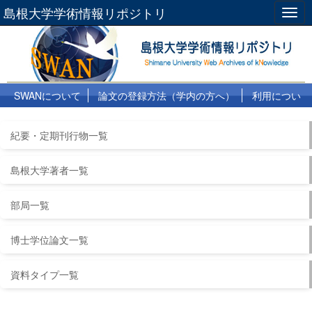
島根大学学術情報リポジトリ
Togg
navig
SWANについて
論文の登録方法（学内の方へ）
利用につい
て
よくある質問
リンク集
紀要・定期刊行物一覧
島根大学著者一覧
部局一覧
博士学位論文一覧
資料タイプ一覧