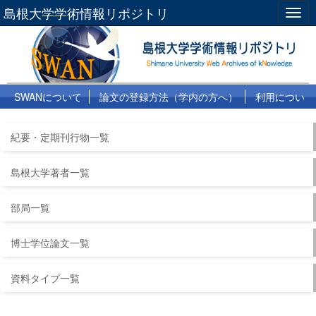
島根大学学術情報リポジトリ
Togg
navig
SWANについて
論文の登録方法（学内の方へ）
利用につい
て
よくある質問
リンク集
紀要・定期刊行物一覧
島根大学著者一覧
部局一覧
博士学位論文一覧
資料タイプ一覧