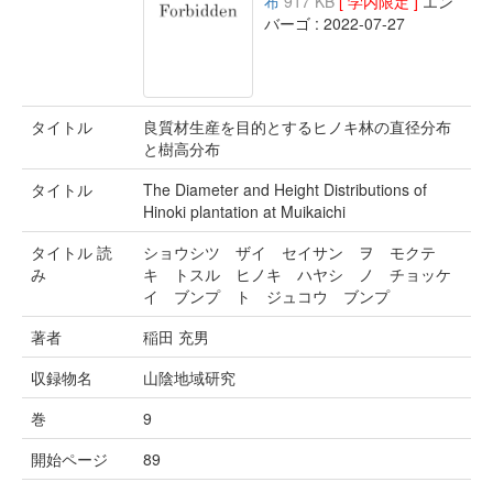
布
917 KB
[ 学内限定 ]
エン
バーゴ : 2022-07-27
タイトル
良質材生産を目的とするヒノキ林の直径分布
と樹高分布
タイトル
The Diameter and Height Distributions of
Hinoki plantation at Muikaichi
タイトル 読
ショウシツ ザイ セイサン ヲ モクテ
み
キ トスル ヒノキ ハヤシ ノ チョッケ
イ ブンプ ト ジュコウ ブンプ
著者
稲田 充男
収録物名
山陰地域研究
巻
9
開始ページ
89