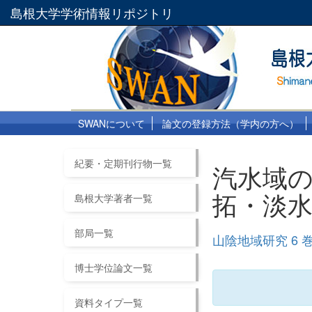
島根大学学術情報リポジトリ
SWANについて
論文の登録方法（学内の方へ）
紀要・定期刊行物一覧
汽水域の
拓・淡
島根大学著者一覧
部局一覧
山陰地域研究 6 
博士学位論文一覧
資料タイプ一覧