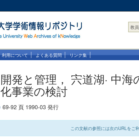
教員
利用について
よくある質問
リンク集
開発と管理， 宍道湖· 中海
水化事業の検討
巻
69-92 頁 1990-03 発行
この文献の参照には次のURLをご利