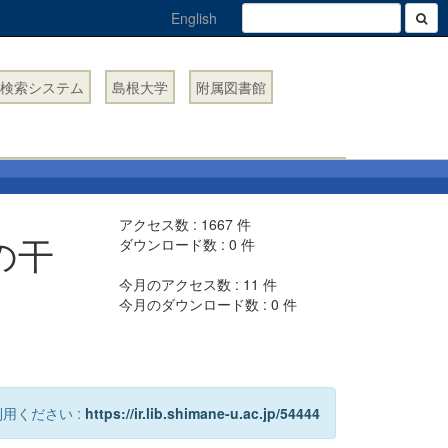
English
検索システム
島根大学
附属図書館
アクセス数 :
1667
件
の干
ダウンロード数 :
0
件
今月のアクセス数 :
11
件
今月のダウンロード数 :
0
件
用ください :
https://ir.lib.shimane-u.ac.jp/54444