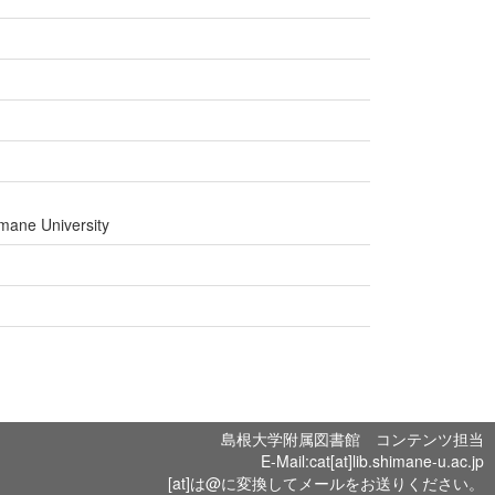
mane University
島根大学附属図書館 コンテンツ担当
E-Mail:cat[at]lib.shimane-u.ac.jp
[at]は@に変換してメールをお送りください。