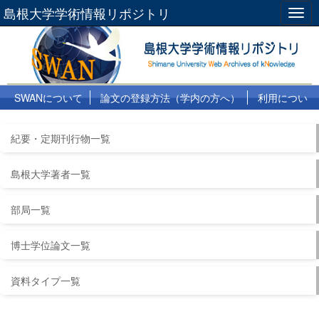
島根大学学術情報リポジトリ
Togg
navig
SWANについて
論文の登録方法（学内の方へ）
利用につい
て
よくある質問
リンク集
紀要・定期刊行物一覧
島根大学著者一覧
部局一覧
博士学位論文一覧
資料タイプ一覧