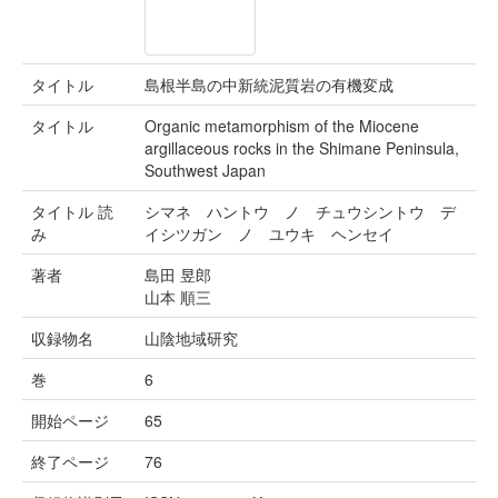
タイトル
島根半島の中新統泥質岩の有機変成
タイトル
Organic metamorphism of the Miocene
argillaceous rocks in the Shimane Peninsula,
Southwest Japan
タイトル 読
シマネ ハントウ ノ チュウシントウ デ
み
イシツガン ノ ユウキ ヘンセイ
著者
島田 昱郎
山本 順三
収録物名
山陰地域研究
巻
6
開始ページ
65
終了ページ
76