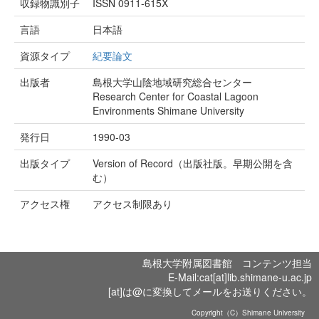
収録物識別子
ISSN 0911-615X
言語
日本語
資源タイプ
紀要論文
出版者
島根大学山陰地域研究総合センター
Research Center for Coastal Lagoon
Environments Shimane University
発行日
1990-03
出版タイプ
Version of Record（出版社版。早期公開を含
む）
アクセス権
アクセス制限あり
島根大学附属図書館 コンテンツ担当
E-Mail:cat[at]lib.shimane-u.ac.jp
[at]は@に変換してメールをお送りください。
Copyright（C）Shimane University