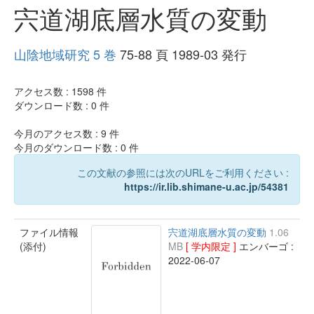
宍道湖底層水質の変動
山陰地域研究 5 巻
75-88 頁 1989-03 発行
アクセス数 :
1598
件
ダウンロード数 :
0
件
今月のアクセス数 :
9
件
今月のダウンロード数 :
0
件
この文献の参照には次のURLをご利用ください :
https://ir.lib.shimane-u.ac.jp/54381
ファイル情報
宍道湖底層水質の変動
1.06
(添付)
MB
[ 学内限定 ]
エンバーゴ :
2022-06-07