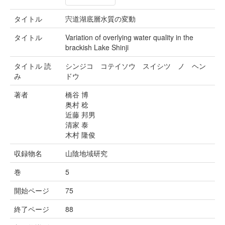
タイトル
宍道湖底層水質の変動
タイトル
Variation of overlying water quality in the
brackish Lake Shinji
タイトル 読
シンジコ コテイソウ スイシツ ノ ヘン
み
ドウ
著者
橋谷 博
奥村 稔
近藤 邦男
清家 泰
木村 隆俊
収録物名
山陰地域研究
巻
5
開始ページ
75
終了ページ
88