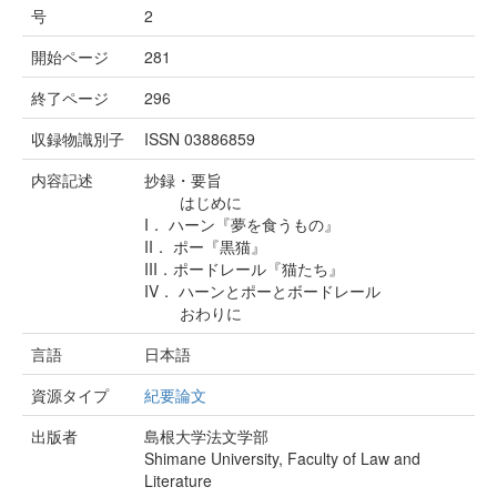
号
2
開始ページ
281
終了ページ
296
収録物識別子
ISSN 03886859
内容記述
抄録・要旨
はじめに
I． ハーン『夢を食うもの』
II． ポー『黒猫』
III．ポードレール『猫たち』
IV． ハーンとポーとボードレール
おわりに
言語
日本語
資源タイプ
紀要論文
出版者
島根大学法文学部
Shimane University, Faculty of Law and
Literature