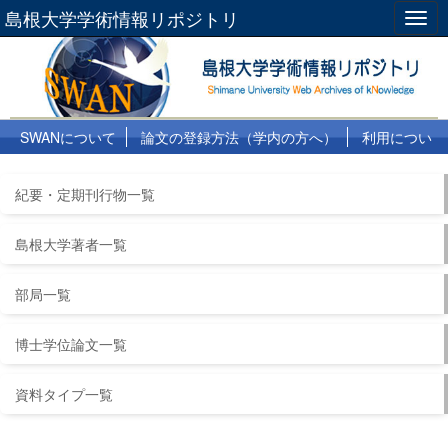
島根大学学術情報リポジトリ
Togg
navig
SWANについて
論文の登録方法（学内の方へ）
利用につい
て
よくある質問
リンク集
紀要・定期刊行物一覧
島根大学著者一覧
部局一覧
博士学位論文一覧
資料タイプ一覧