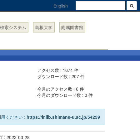
English
検索システム
島根大学
附属図書館
アクセス数 :
1674
件
ダウンロード数 :
207
件
今月のアクセス数 :
6
件
今月のダウンロード数 :
0
件
用ください :
https://ir.lib.shimane-u.ac.jp/54259
 2022-03-28