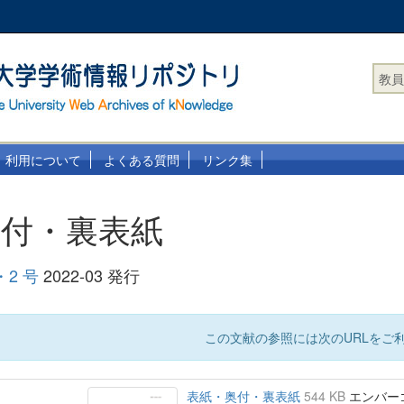
教員
利用について
よくある質問
リンク集
奥付・裏表紙
・2 号
2022-03 発行
この文献の参照には次のURLをご利
表紙・奥付・裏表紙
544 KB
エンバーゴ :