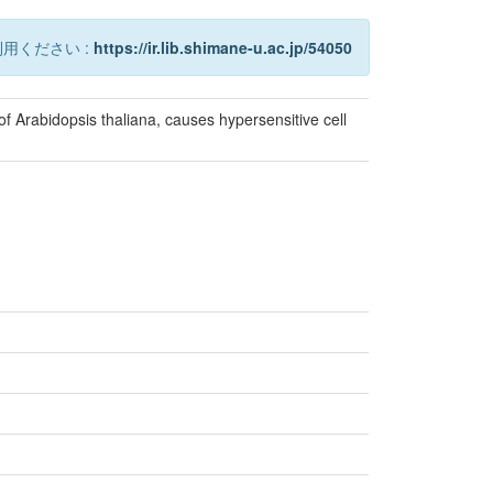
用ください :
https://ir.lib.shimane-u.ac.jp/54050
Arabidopsis thaliana, causes hypersensitive cell