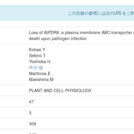
この文献の参照には次のURLをご利
Loss of AtPDR8, a plasma membrane ABC transporter of 
death upon pathogen infection
Kobae Y
Sekino T
Yoshioka H
中川 強
Martinoia E
Maeshima M
PLANT AND CELL PHYSIOLOGY
47
3
309