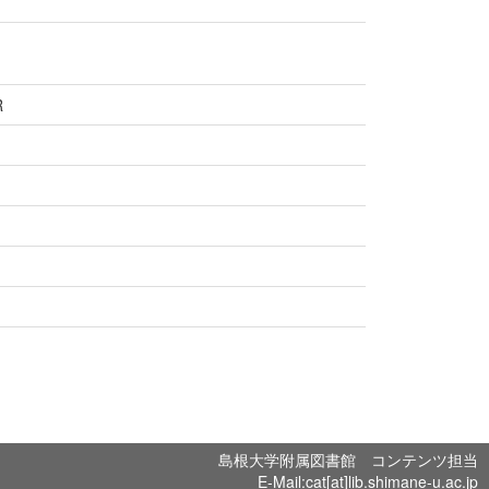
R
島根大学附属図書館 コンテンツ担当
E-Mail:cat[at]lib.shimane-u.ac.jp