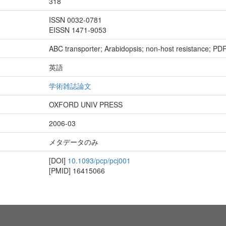
318
ISSN 0032-0781
EISSN 1471-9053
ABC transporter; Arabidopsis; non-host resistance; PD
英語
学術雑誌論文
OXFORD UNIV PRESS
2006-03
メタデータのみ
[DOI]
10.1093/pcp/pcj001
[PMID]
16415066