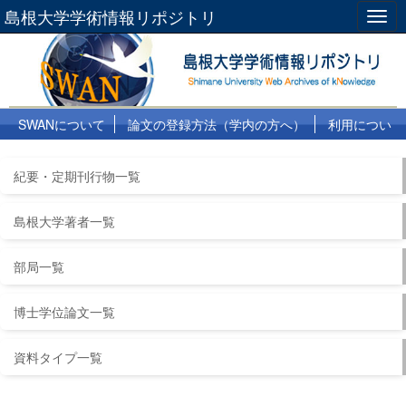
島根大学学術情報リポジトリ
Togg
navig
SWANについて
論文の登録方法（学内の方へ）
利用につい
て
よくある質問
リンク集
紀要・定期刊行物一覧
島根大学著者一覧
部局一覧
博士学位論文一覧
資料タイプ一覧