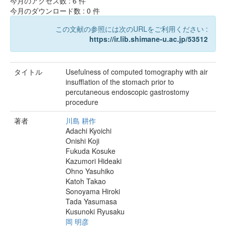
今月のアクセス数 :
6
件
今月のダウンロード数 :
0
件
この文献の参照には次のURLをご利用ください :
https://ir.lib.shimane-u.ac.jp/53512
タイトル
Usefulness of computed tomography with air
insufflation of the stomach prior to
percutaneous endoscopic gastrostomy
procedure
著者
川島 耕作
Adachi Kyoichi
Onishi Koji
Fukuda Kosuke
Kazumori Hideaki
Ohno Yasuhiko
Katoh Takao
Sonoyama Hiroki
Tada Yasumasa
Kusunoki Ryusaku
岡 明彦