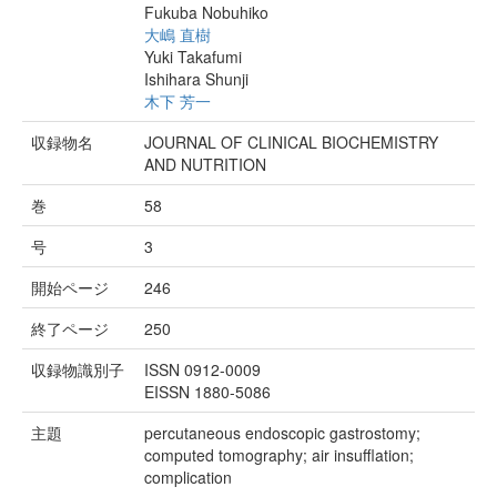
Fukuba Nobuhiko
大嶋 直樹
Yuki Takafumi
Ishihara Shunji
木下 芳一
収録物名
JOURNAL OF CLINICAL BIOCHEMISTRY
AND NUTRITION
巻
58
号
3
開始ページ
246
終了ページ
250
収録物識別子
ISSN 0912-0009
EISSN 1880-5086
主題
percutaneous endoscopic gastrostomy;
computed tomography; air insufflation;
complication