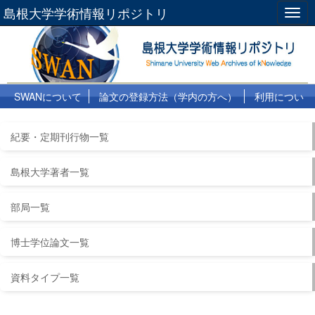
島根大学学術情報リポジトリ
Togg
navig
SWANについて
論文の登録方法（学内の方へ）
利用につい
て
よくある質問
リンク集
紀要・定期刊行物一覧
島根大学著者一覧
部局一覧
博士学位論文一覧
資料タイプ一覧