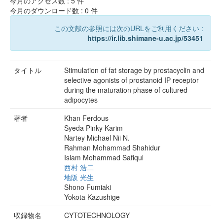
今月のアクセス数 :
5
件
今月のダウンロード数 :
0
件
この文献の参照には次のURLをご利用ください :
https://ir.lib.shimane-u.ac.jp/53451
タイトル
Stimulation of fat storage by prostacyclin and
selective agonists of prostanoid IP receptor
during the maturation phase of cultured
adipocytes
著者
Khan Ferdous
Syeda Pinky Karim
Nartey Michael Nii N.
Rahman Mohammad Shahidur
Islam Mohammad Safiqul
西村 浩二
地阪 光生
Shono Fumiaki
Yokota Kazushige
収録物名
CYTOTECHNOLOGY