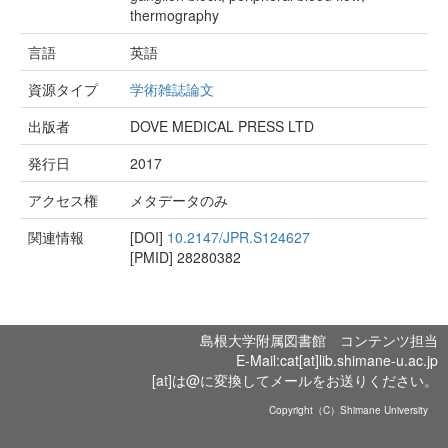
thermography
言語
英語
資源タイプ
学術雑誌論文
出版者
DOVE MEDICAL PRESS LTD
発行日
2017
アクセス権
メタデータのみ
関連情報
[DOI]
10.2147/JPR.S124627
[PMID]
28280382
島根大学附属図書館 コンテンツ担当
E-Mail:cat[at]lib.shimane-u.ac.jp
[at]は@に変換してメールをお送りください。
Copyright（C）Shimane University