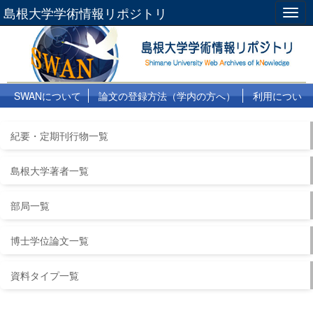
島根大学学術情報リポジトリ
Togg
navig
SWANについて
論文の登録方法（学内の方へ）
利用につい
て
よくある質問
リンク集
紀要・定期刊行物一覧
島根大学著者一覧
部局一覧
博士学位論文一覧
資料タイプ一覧