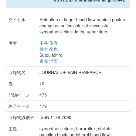
タイトル
Retention of finger blood flow against postural
change as an indicator of successful
sympathetic block in the upper limb
著者
中谷 俊彦
橋本 龍也
Sutou Ichiro
齊藤 洋司
収録物名
JOURNAL OF PAIN RESEARCH
巻
10
開始ページ
475
終了ページ
479
収録物識別子
ISSN 1178-7090
主題
sympathetic block; baroreflex; stellate
ganglion block; peripheral blood flow;