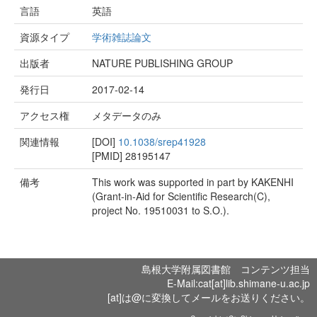
言語
英語
資源タイプ
学術雑誌論文
出版者
NATURE PUBLISHING GROUP
発行日
2017-02-14
アクセス権
メタデータのみ
関連情報
[DOI]
10.1038/srep41928
[PMID]
28195147
備考
This work was supported in part by KAKENHI
(Grant-in-Aid for Scientific Research(C),
project No. 19510031 to S.O.).
島根大学附属図書館 コンテンツ担当
E-Mail:cat[at]lib.shimane-u.ac.jp
[at]は@に変換してメールをお送りください。