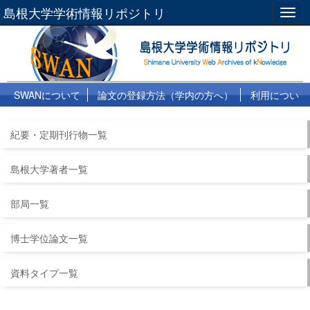
島根大学学術情報リポジトリ
Togg
navig
SWANについて
論文の登録方法（学内の方へ）
利用につい
て
よくある質問
リンク集
紀要・定期刊行物一覧
島根大学著者一覧
部局一覧
博士学位論文一覧
資料タイプ一覧