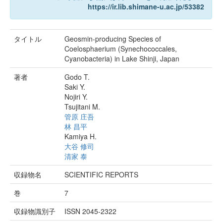
https://ir.lib.shimane-u.ac.jp/53382
タイトル
Geosmin-producing Species of
Coelosphaerium (Synechococcales,
Cyanobacteria) in Lake Shinji, Japan
著者
Godo T.
Saki Y.
Nojiri Y.
Tsujitani M.
管原 庄吾
林 昌平
Kamiya H.
大谷 修司
清家 泰
収録物名
SCIENTIFIC REPORTS
巻
7
収録物識別子
ISSN 2045-2322