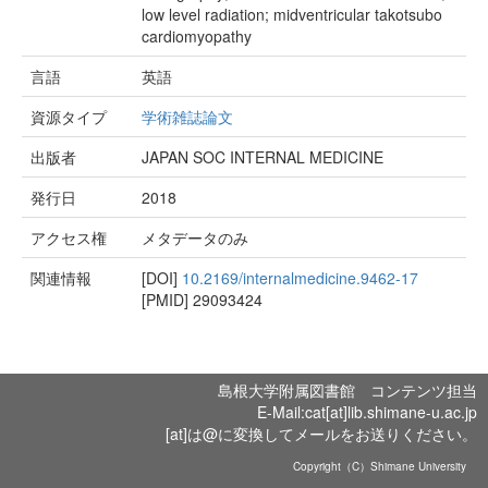
low level radiation; midventricular takotsubo
cardiomyopathy
言語
英語
資源タイプ
学術雑誌論文
出版者
JAPAN SOC INTERNAL MEDICINE
発行日
2018
アクセス権
メタデータのみ
関連情報
[DOI]
10.2169/internalmedicine.9462-17
[PMID]
29093424
島根大学附属図書館 コンテンツ担当
E-Mail:cat[at]lib.shimane-u.ac.jp
[at]は@に変換してメールをお送りください。
Copyright（C）Shimane University