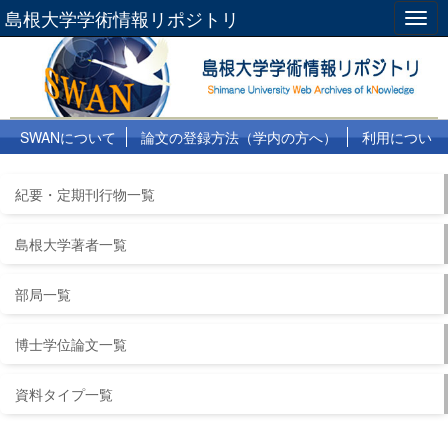
島根大学学術情報リポジトリ
Togg
navig
SWANについて
論文の登録方法（学内の方へ）
利用につい
て
よくある質問
リンク集
紀要・定期刊行物一覧
島根大学著者一覧
部局一覧
博士学位論文一覧
資料タイプ一覧