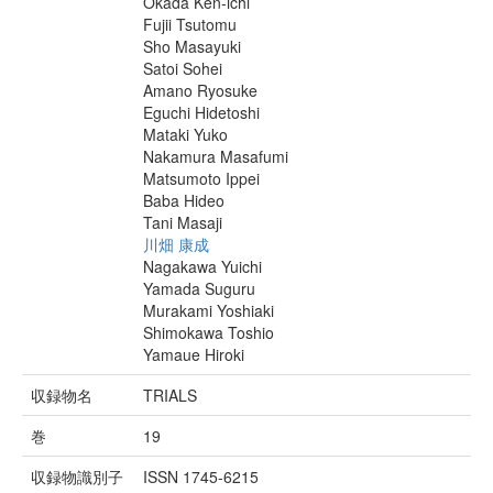
Okada Ken-ichi
Fujii Tsutomu
Sho Masayuki
Satoi Sohei
Amano Ryosuke
Eguchi Hidetoshi
Mataki Yuko
Nakamura Masafumi
Matsumoto Ippei
Baba Hideo
Tani Masaji
川畑 康成
Nagakawa Yuichi
Yamada Suguru
Murakami Yoshiaki
Shimokawa Toshio
Yamaue Hiroki
収録物名
TRIALS
巻
19
収録物識別子
ISSN 1745-6215