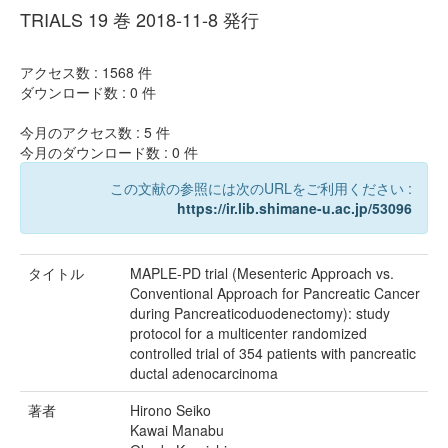
TRIALS 19 巻 2018-11-8 発行
アクセス数 :
1568
件
ダウンロード数 :
0
件
今月のアクセス数 :
5
件
今月のダウンロード数 :
0
件
この文献の参照には次のURLをご利用ください :
https://ir.lib.shimane-u.ac.jp/53096
タイトル
MAPLE-PD trial (Mesenteric Approach vs.
Conventional Approach for Pancreatic Cancer
during Pancreaticoduodenectomy): study
protocol for a multicenter randomized
controlled trial of 354 patients with pancreatic
ductal adenocarcinoma
著者
Hirono Seiko
Kawai Manabu