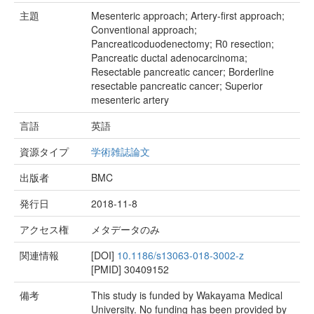
主題
Mesenteric approach; Artery-first approach;
Conventional approach;
Pancreaticoduodenectomy; R0 resection;
Pancreatic ductal adenocarcinoma;
Resectable pancreatic cancer; Borderline
resectable pancreatic cancer; Superior
mesenteric artery
言語
英語
資源タイプ
学術雑誌論文
出版者
BMC
発行日
2018-11-8
アクセス権
メタデータのみ
関連情報
[DOI]
10.1186/s13063-018-3002-z
[PMID]
30409152
備考
This study is funded by Wakayama Medical
University. No funding has been provided by