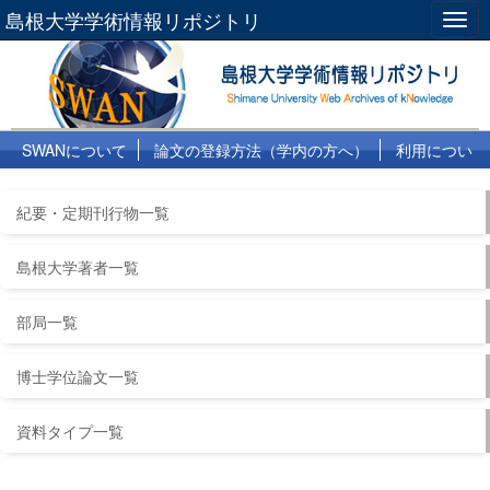
島根大学学術情報リポジトリ
Togg
navig
SWANについて
論文の登録方法（学内の方へ）
利用につい
て
よくある質問
リンク集
紀要・定期刊行物一覧
島根大学著者一覧
部局一覧
博士学位論文一覧
資料タイプ一覧