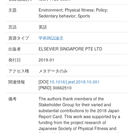
主題
Environment; Physical fitness; Policy;
Sedentary behavior; Sports
言語
英語
資源タイプ
学術雑誌論文
出版者
ELSEVIER SINGAPORE PTE LTD
発行日
2019-01
アクセス権
メタデータのみ
関連情報
[DOI]
10.1016/j.jesf.2018.10.001
[PMID]
30662510
備考
The authors thank members of the
Stakeholder Group for their varied and
substantial contributions to the 2018 Japan
Report Card. This work was supported by a
funding from the project research of
Japanese Society of Physical Fitness and