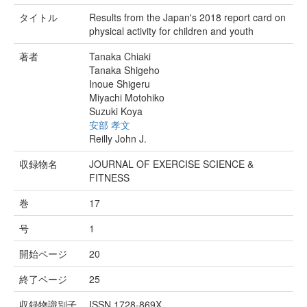
タイトル
Results from the Japan's 2018 report card on
physical activity for children and youth
著者
Tanaka Chiaki
Tanaka Shigeho
Inoue Shigeru
Miyachi Motohiko
Suzuki Koya
安部 孝文
Reilly John J.
収録物名
JOURNAL OF EXERCISE SCIENCE &
FITNESS
巻
17
号
1
開始ページ
20
終了ページ
25
収録物識別子
ISSN 1728-869X