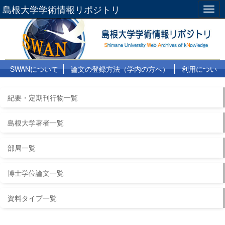
島根大学学術情報リポジトリ
Togg
navig
SWANについて
論文の登録方法（学内の方へ）
利用につい
て
よくある質問
リンク集
紀要・定期刊行物一覧
島根大学著者一覧
部局一覧
博士学位論文一覧
資料タイプ一覧