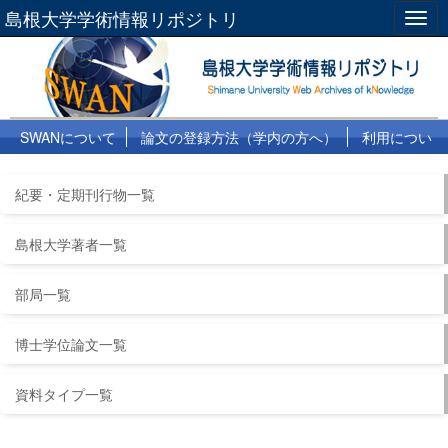
島根大学学術情報リポジトリ
Togg
navig
SWANについて
論文の登録方法（学内の方へ）
利用につい
て
よくある質問
リンク集
紀要・定期刊行物一覧
島根大学著者一覧
部局一覧
博士学位論文一覧
資料タイプ一覧