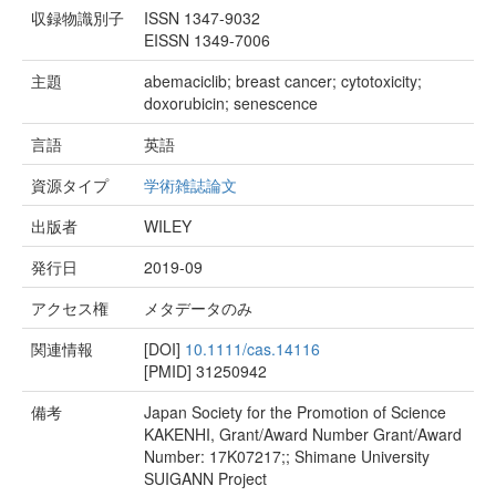
収録物識別子
ISSN 1347-9032
EISSN 1349-7006
主題
abemaciclib; breast cancer; cytotoxicity;
doxorubicin; senescence
言語
英語
資源タイプ
学術雑誌論文
出版者
WILEY
発行日
2019-09
アクセス権
メタデータのみ
関連情報
[DOI]
10.1111/cas.14116
[PMID]
31250942
備考
Japan Society for the Promotion of Science
KAKENHI, Grant/Award Number Grant/Award
Number: 17K07217;; Shimane University
SUIGANN Project