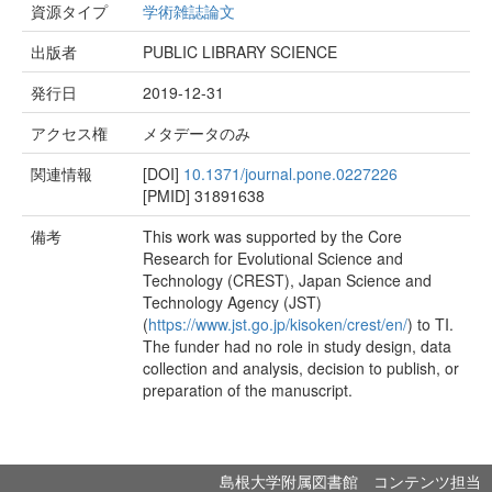
資源タイプ
学術雑誌論文
出版者
PUBLIC LIBRARY SCIENCE
発行日
2019-12-31
アクセス権
メタデータのみ
関連情報
[DOI]
10.1371/journal.pone.0227226
[PMID]
31891638
備考
This work was supported by the Core
Research for Evolutional Science and
Technology (CREST), Japan Science and
Technology Agency (JST)
(
https://www.jst.go.jp/kisoken/crest/en/
) to TI.
The funder had no role in study design, data
collection and analysis, decision to publish, or
preparation of the manuscript.
島根大学附属図書館 コンテンツ担当