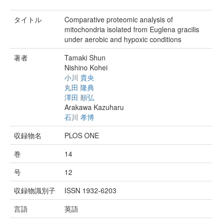
タイトル
Comparative proteomic analysis of
mitochondria isolated from Euglena gracilis
under aerobic and hypoxic conditions
著者
Tamaki Shun
Nishino Kohei
小川 貴央
丸田 隆典
澤田 順弘
Arakawa Kazuharu
石川 孝博
収録物名
PLOS ONE
巻
14
号
12
収録物識別子
ISSN 1932-6203
言語
英語