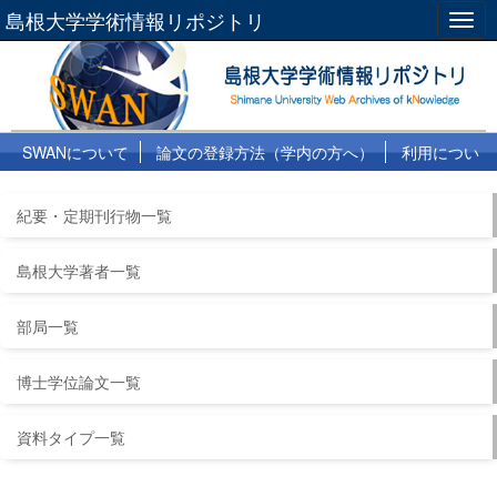
島根大学学術情報リポジトリ
Togg
navig
SWANについて
論文の登録方法（学内の方へ）
利用につい
て
よくある質問
リンク集
紀要・定期刊行物一覧
島根大学著者一覧
部局一覧
博士学位論文一覧
資料タイプ一覧