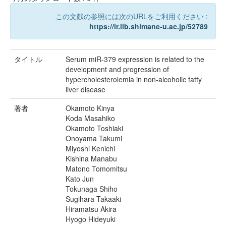
この文献の参照には次のURLをご利用ください :
https://ir.lib.shimane-u.ac.jp/52789
タイトル
Serum miR-379 expression is related to the
development and progression of
hypercholesterolemia in non-alcoholic fatty
liver disease
著者
Okamoto Kinya
Koda Masahiko
Okamoto Toshiaki
Onoyama Takumi
Miyoshi Kenichi
Kishina Manabu
Matono Tomomitsu
Kato Jun
Tokunaga Shiho
Sugihara Takaaki
Hiramatsu Akira
Hyogo Hideyuki