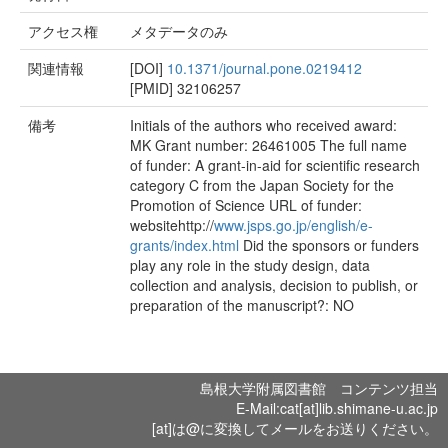
アクセス権
メタデータのみ
関連情報
[DOI]
10.1371/journal.pone.0219412
[PMID]
32106257
備考
Initials of the authors who received award:
MK Grant number: 26461005 The full name
of funder: A grant-in-aid for scientific research
category C from the Japan Society for the
Promotion of Science URL of funder:
websitehttp://
www.jsps.go.jp/english/e-
grants/index.html
Did the sponsors or funders
play any role in the study design, data
collection and analysis, decision to publish, or
preparation of the manuscript?: NO
島根大学附属図書館 コンテンツ担当
E-Mail:cat[at]lib.shimane-u.ac.jp
[at]は@に変換してメールをお送りください。