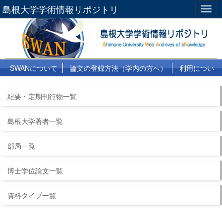
島根大学学術情報リポジトリ
Togg
navig
SWANについて
論文の登録方法（学内の方へ）
利用につい
て
よくある質問
リンク集
紀要・定期刊行物一覧
島根大学著者一覧
部局一覧
博士学位論文一覧
資料タイプ一覧