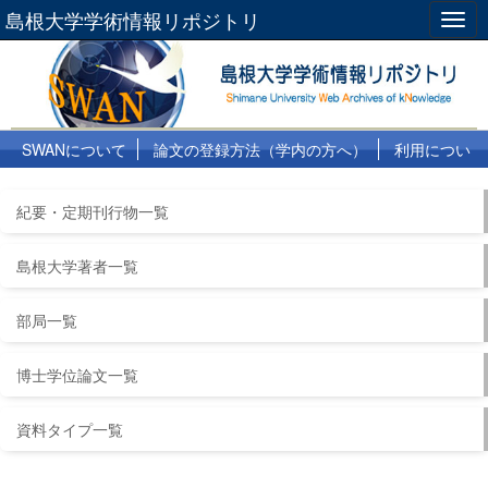
島根大学学術情報リポジトリ
Togg
navig
SWANについて
論文の登録方法（学内の方へ）
利用につい
て
よくある質問
リンク集
紀要・定期刊行物一覧
島根大学著者一覧
部局一覧
博士学位論文一覧
資料タイプ一覧