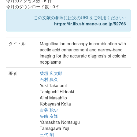
今月のアクセス数 :
6
件
今月のダウンロード数 :
0
件
この文献の参照には次のURLをご利用ください :
https://ir.lib.shimane-u.ac.jp/52766
タイトル
Magnification endoscopy in combination with
acetic acid enhancement and narrow-band
imaging for the accurate diagnosis of colonic
neoplasms
著者
柴垣 広太郎
石村 典久
Yuki Takafumi
Taniguchi Hideaki
Aimi Masahito
Kobayashi Keita
古谷 聡史
矢﨑 友隆
Yamashita Noritsugu
Tamagawa Yuji
三代 剛