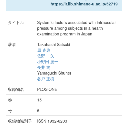
https://ir.lib.shimane-u.ac.jp/52719
タイトル
Systemic factors associated with intraocular
pressure among subjects in a health
examination program in Japan
著者
Takahashi Satsuki
原 克典
佐野 一矢
小野田 慶一
長井 篤
Yamaguchi Shuhei
谷戸 正樹
収録物名
PLOS ONE
巻
15
号
6
収録物識別子
ISSN 1932-6203