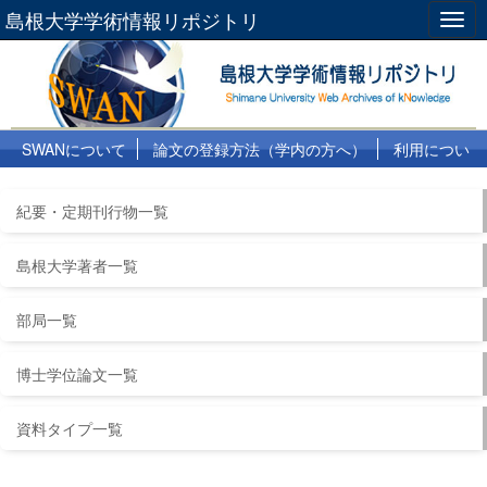
島根大学学術情報リポジトリ
Togg
navig
SWANについて
論文の登録方法（学内の方へ）
利用につい
て
よくある質問
リンク集
紀要・定期刊行物一覧
島根大学著者一覧
部局一覧
博士学位論文一覧
資料タイプ一覧