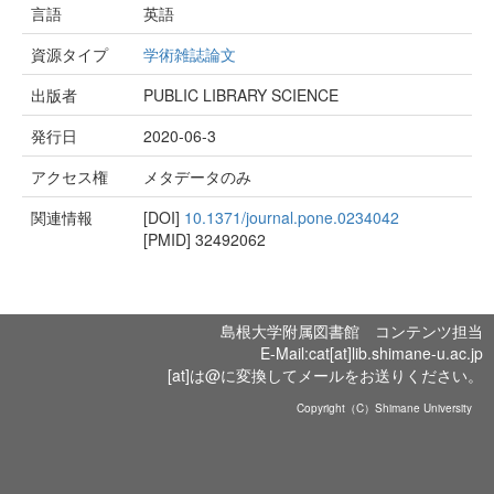
言語
英語
資源タイプ
学術雑誌論文
出版者
PUBLIC LIBRARY SCIENCE
発行日
2020-06-3
アクセス権
メタデータのみ
関連情報
[DOI]
10.1371/journal.pone.0234042
[PMID]
32492062
島根大学附属図書館 コンテンツ担当
E-Mail:cat[at]lib.shimane-u.ac.jp
[at]は@に変換してメールをお送りください。
Copyright（C）Shimane University