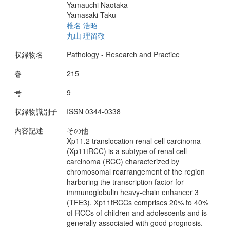
Yamauchi Naotaka
Yamasaki Taku
椎名 浩昭
丸山 理留敬
収録物名
Pathology - Research and Practice
巻
215
号
9
収録物識別子
ISSN 0344-0338
内容記述
その他
Xp11.2 translocation renal cell carcinoma
(Xp11tRCC) is a subtype of renal cell
carcinoma (RCC) characterized by
chromosomal rearrangement of the region
harboring the transcription factor for
immunoglobulin heavy-chain enhancer 3
(TFE3). Xp11tRCCs comprises 20% to 40%
of RCCs of children and adolescents and is
generally associated with good prognosis.