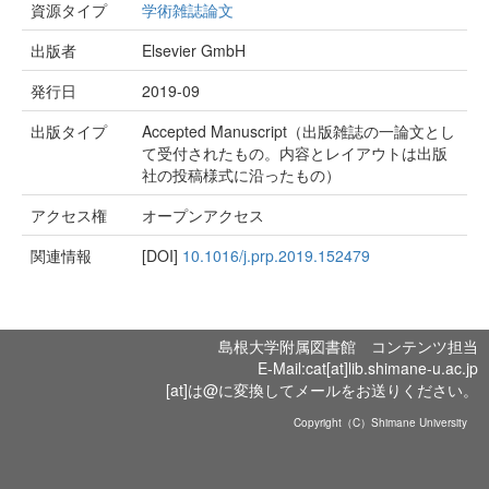
資源タイプ
学術雑誌論文
出版者
Elsevier GmbH
発行日
2019-09
出版タイプ
Accepted Manuscript（出版雑誌の一論文とし
て受付されたもの。内容とレイアウトは出版
社の投稿様式に沿ったもの）
アクセス権
オープンアクセス
関連情報
[DOI]
10.1016/j.prp.2019.152479
島根大学附属図書館 コンテンツ担当
E-Mail:cat[at]lib.shimane-u.ac.jp
[at]は@に変換してメールをお送りください。
Copyright（C）Shimane University