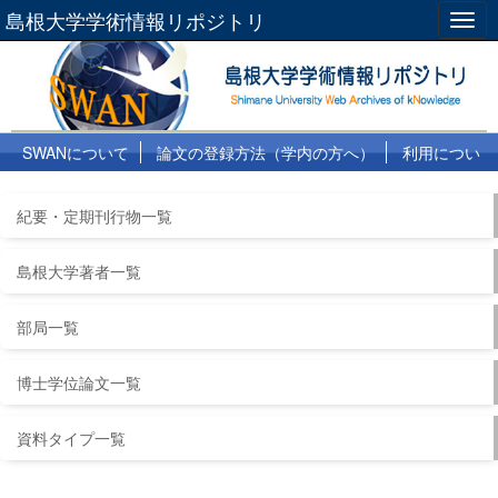
島根大学学術情報リポジトリ
Togg
navig
SWANについて
論文の登録方法（学内の方へ）
利用につい
て
よくある質問
リンク集
紀要・定期刊行物一覧
島根大学著者一覧
部局一覧
博士学位論文一覧
資料タイプ一覧