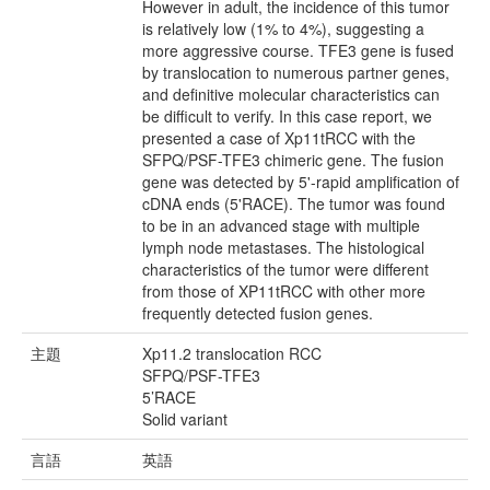
However in adult, the incidence of this tumor
is relatively low (1% to 4%), suggesting a
more aggressive course. TFE3 gene is fused
by translocation to numerous partner genes,
and definitive molecular characteristics can
be difficult to verify. In this case report, we
presented a case of Xp11tRCC with the
SFPQ/PSF-TFE3 chimeric gene. The fusion
gene was detected by 5'-rapid amplification of
cDNA ends (5'RACE). The tumor was found
to be in an advanced stage with multiple
lymph node metastases. The histological
characteristics of the tumor were different
from those of XP11tRCC with other more
frequently detected fusion genes.
主題
Xp11.2 translocation RCC
SFPQ/PSF-TFE3
5’RACE
Solid variant
言語
英語