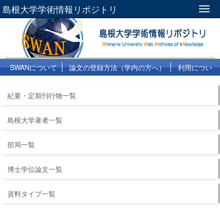
島根大学学術情報リポジトリ
Togg
navig
SWANについて
論文の登録方法（学内の方へ）
利用につい
て
よくある質問
リンク集
紀要・定期刊行物一覧
島根大学著者一覧
部局一覧
博士学位論文一覧
資料タイプ一覧