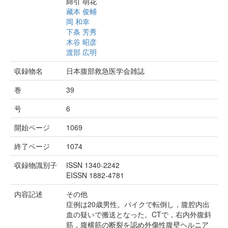
綿引 萌花
藏本 俊輔
岡 和幸
下条 芳秀
木谷 昭彦
渡部 広明
収録物名
日本腹部救急医学会雑誌
巻
39
号
6
開始ページ
1069
終了ページ
1074
収録物識別子
ISSN 1340-2242
EISSN 1882-4781
内容記述
その他
症例は20歳男性。バイクで転倒し，腹腔内出
血の疑いで搬送となった。CTで，右内外腹斜
筋，腹横筋の断裂を認め外傷性腹壁ヘルニア