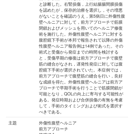
と診断した。右腎損傷，上行結腸腸間膜損傷
を認めたが，保存的治療を選択し，その増悪
がないことを確認のうえ，第5病日に外傷性腹
壁ヘルニアに対して，前方アプローチで筋膜
閉鎖およびメッシュを用いてのヘルニア修復
術を施行した。外傷性腹壁ヘルニアに対する
腹腔鏡下手術が本邦で報告されて以降の外傷
性腹壁ヘルニア報告例は14例であった。その
術式と受傷から発症までの時間を検討する
と，受傷早期の修復は前方アプローチで腹壁
筋の縫合がなされ，遅発性発症に対しては腹
腔鏡下手術が選択されていた。本症例では，
前方アプローチで腹壁筋の縫合を行い，良好
な成績を得た。外傷性腹壁ヘルニアは前方ア
プローチで早期手術を行うことで筋膜閉鎖が
可能となり，QOLの向上に寄与する可能性が
ある。発症時期および合併損傷の有無を考慮
して，手術のタイミングおよび術式を選択す
べきである。
主題
外傷性腹壁ヘルニア
前方アプローチ