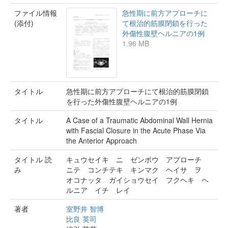
ファイル情報
急性期に前方アプローチに
(添付)
て根治的筋膜閉鎖を行った
外傷性腹壁ヘルニアの1例
1.96 MB
タイトル
急性期に前方アプローチにて根治的筋膜閉鎖
を行った外傷性腹壁ヘルニアの1例
タイトル
A Case of a Traumatic Abdominal Wall Hernia
with Fascial Closure in the Acute Phase Via
the Anterior Approach
タイトル 読
キュウセイキ ニ ゼンポウ アプローチ
み
ニテ コンチテキ キンマク ヘイサ ヲ
オコナッタ ガイショウセイ フクヘキ ヘ
ルニア イチ レイ
著者
室野井 智博
比良 英司