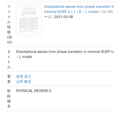
フ
Gravitational waves from phase transition i
ァ
minimal SUSY U ( 1 ) B − L model
1.02 MB
イ
ーゴ : 2021-03-08
ル
情
報
(添
付)
タ
Gravitational waves from phase transition in minimal SUSY U 
イ
− L model
ト
ル
著
波場 直之
者
山田 敏史
収
PHYSICAL REVIEW D
録
物
名