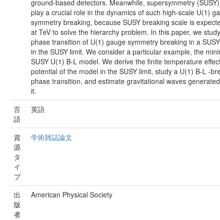
ground-based detectors. Meanwhile, supersymmetry (SUSY
play a crucial role in the dynamics of such high-scale U(1) g
symmetry breaking, because SUSY breaking scale is expecte
at TeV to solve the hierarchy problem. In this paper, we stud
phase transition of U(1) gauge symmetry breaking in a SUS
in the SUSY limit. We consider a particular example, the min
SUSY U(1) B-L model. We derive the finite temperature effec
potential of the model in the SUSY limit, study a U(1) B-L -br
phase transition, and estimate gravitational waves generate
it.
言
英語
語
資
学術雑誌論文
源
タ
イ
プ
出
American Physical Society
版
者