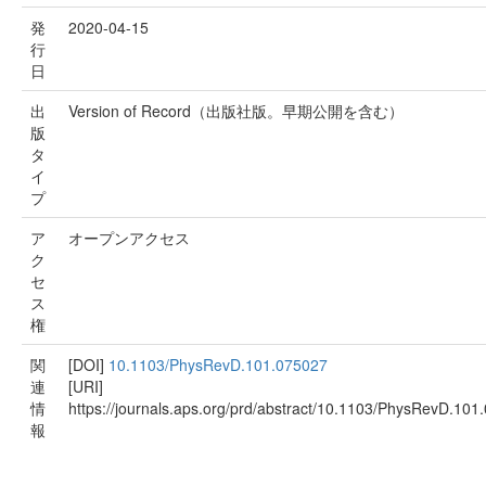
発
2020-04-15
行
日
出
Version of Record（出版社版。早期公開を含む）
版
タ
イ
プ
ア
オープンアクセス
ク
セ
ス
権
関
[DOI]
10.1103/PhysRevD.101.075027
連
[URI]
情
https://journals.aps.org/prd/abstract/10.1103/PhysRevD.101
報