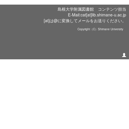
島根大学附属図書館 コンテンツ担当
E-Mail:cat[at]lib.shimane-u.ac.jp
[at]は@に変換してメールをお送りください。
Copyright（C）Shimane University