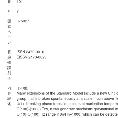
巻
101
号
7
開
075027
始
ペ
ー
ジ
収
ISSN 2470-0010
録
EISSN 2470-0029
物
識
別
子
内
その他
容
Many extensions of the Standard Model include a new U(1)
記
group that is broken spontaneously at a scale much above Te
述
U(1) -breaking phase transition occurs at nucleation tempera
O(100)-(1000) TeV, it can generate stochastic gravitational w
O(10)-O(100) Hz range if βn/Hn=1000, which can be detecte