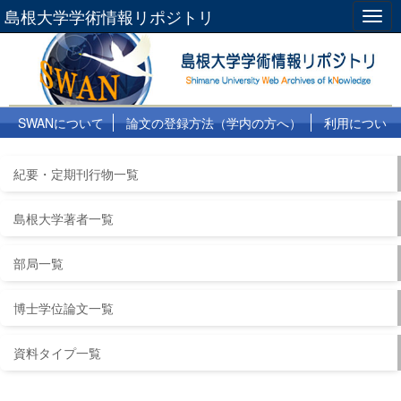
島根大学学術情報リポジトリ
Togg
navig
SWANについて
論文の登録方法（学内の方へ）
利用につい
て
よくある質問
リンク集
紀要・定期刊行物一覧
島根大学著者一覧
部局一覧
博士学位論文一覧
資料タイプ一覧