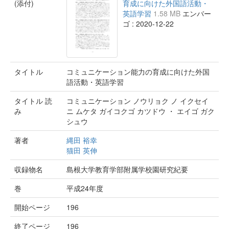
(添付)
育成に向けた外国語活動・
英語学習
1.58 MB
エンバー
ゴ : 2020-12-22
タイトル
コミュニケーション能力の育成に向けた外国
語活動・英語学習
タイトル 読
コミュニケーション ノウリョク ノ イクセイ
み
ニ ムケタ ガイコクゴ カツドウ ・ エイゴ ガク
シュウ
著者
縄田 裕幸
猫田 英伸
収録物名
島根大学教育学部附属学校園研究紀要
巻
平成24年度
開始ページ
196
終了ページ
196