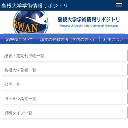
島根大学学術情報リポジトリ
Togg
navig
SWANについて
論文の登録方法（学内の方へ）
利用につい
て
よくある質問
リンク集
紀要・定期刊行物一覧
島根大学著者一覧
部局一覧
博士学位論文一覧
資料タイプ一覧