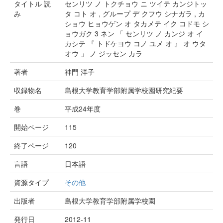
タイトル 読
センリツ ノ トクチョウ ニ ツイテ カンジトッ
み
タ コト オ , グループ デ クフウ シナガラ , カ
ショウ ヒョウゲン オ タカメテ イク コドモ シ
ョウガク 3 ネン 「 センリツ ノ カンジ オ イ
カシテ 『 トドケヨウ コノ ユメ オ 』 オ ウタ
オウ 」 ノ ジッセン カラ
著者
神門 洋子
収録物名
島根大学教育学部附属学校園研究紀要
巻
平成24年度
開始ページ
115
終了ページ
120
言語
日本語
資源タイプ
その他
出版者
島根大学教育学部附属学校園
発行日
2012-11