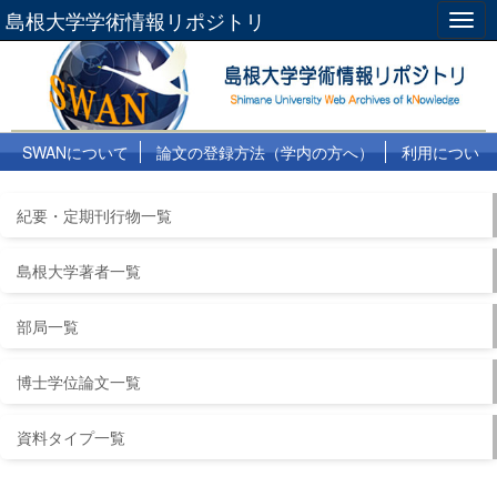
島根大学学術情報リポジトリ
Togg
navig
SWANについて
論文の登録方法（学内の方へ）
利用につい
て
よくある質問
リンク集
紀要・定期刊行物一覧
島根大学著者一覧
部局一覧
博士学位論文一覧
資料タイプ一覧