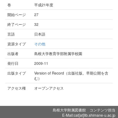
巻
平成21年度
開始ページ
27
終了ページ
32
言語
日本語
資源タイプ
その他
出版者
島根大学教育学部附属学校園
発行日
2009-11
出版タイプ
Version of Record（出版社版。早期公開を含
む）
アクセス権
オープンアクセス
島根大学附属図書館 コンテンツ担当
E-Mail:cat[at]lib.shimane-u.ac.jp