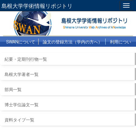
島根大学学術情報リポジトリ
Togg
navig
SWANについて
論文の登録方法（学内の方へ）
利用につい
て
よくある質問
リンク集
紀要・定期刊行物一覧
島根大学著者一覧
部局一覧
博士学位論文一覧
資料タイプ一覧