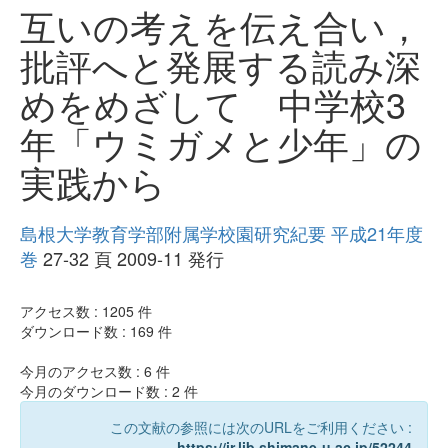
互いの考えを伝え合い，
批評へと発展する読み深
めをめざして 中学校3
年「ウミガメと少年」の
実践から
島根大学教育学部附属学校園研究紀要 平成21年度
巻
27-32 頁 2009-11 発行
アクセス数 :
1205
件
ダウンロード数 :
169
件
今月のアクセス数 :
6
件
今月のダウンロード数 :
2
件
この文献の参照には次のURLをご利用ください :
https://ir.lib.shimane-u.ac.jp/52244