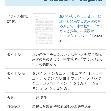
ファイル情報
互いの考えを伝え合い，批
(添付)
評へと発展する読み深めを
めざして 中学校3年「ウミ
ガメと少年」の実践から
7.62 MB
エンバーゴ : 2020-
12-20
タイトル
互いの考えを伝え合い，批評へと発展する読
み深めをめざして 中学校3年「ウミガメと少
年」の実践から
タイトル 読
タガイ ノ カンガエ オ ツタエ アイ , ヒヒョウ
み
エト ハッテン スル ヨミ フカメ オ メザシ テ
チュウガッコウ 3 ネン 「 ウミガメ ト ショウ
ネン 」 ノ ジッセン カラ
著者
川井 史生
収録物名
島根大学教育学部附属学校園研究紀要