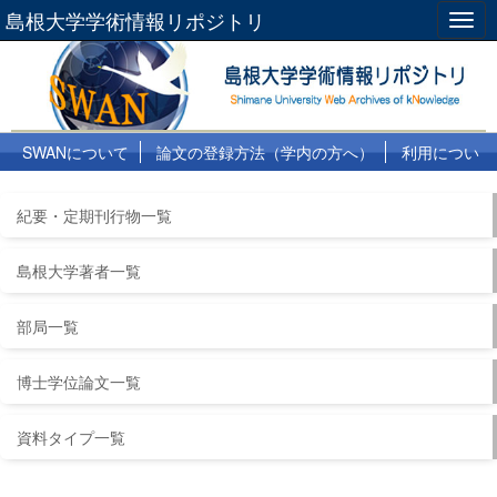
島根大学学術情報リポジトリ
Togg
navig
SWANについて
論文の登録方法（学内の方へ）
利用につい
て
よくある質問
リンク集
紀要・定期刊行物一覧
島根大学著者一覧
部局一覧
博士学位論文一覧
資料タイプ一覧