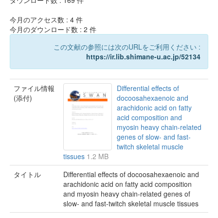
ダウンロード数 :
169
件
今月のアクセス数 :
4
件
今月のダウンロード数 :
2
件
この文献の参照には次のURLをご利用ください :
https://ir.lib.shimane-u.ac.jp/52134
ファイル情報
Differential effects of
(添付)
docoosahexaenoic and
arachidonic acid on fatty
acid composition and
myosin heavy chain-related
genes of slow- and fast-
twitch skeletal muscle
tissues
1.2 MB
タイトル
Differential effects of docoosahexaenoic and
arachidonic acid on fatty acid composition
and myosin heavy chain-related genes of
slow- and fast-twitch skeletal muscle tissues