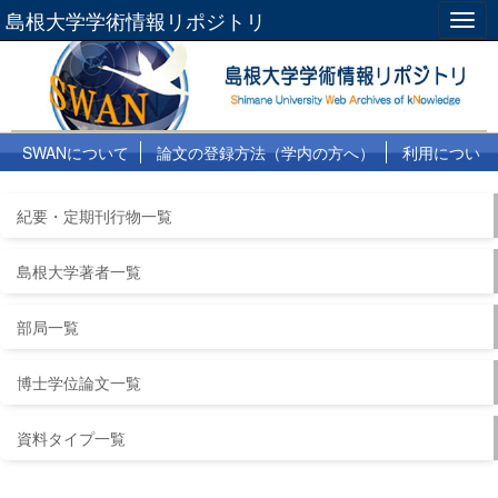
島根大学学術情報リポジトリ
Togg
navig
SWANについて
論文の登録方法（学内の方へ）
利用につい
て
よくある質問
リンク集
紀要・定期刊行物一覧
島根大学著者一覧
部局一覧
博士学位論文一覧
資料タイプ一覧