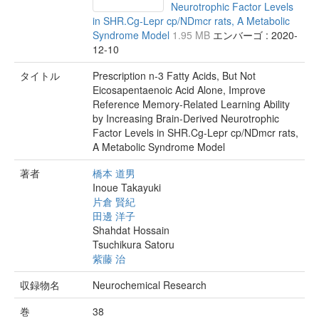
Neurotrophic Factor Levels
in SHR.Cg-Lepr cp/NDmcr rats, A Metabolic
Syndrome Model
1.95 MB
エンバーゴ : 2020-
12-10
タイトル
Prescription n-3 Fatty Acids, But Not
Eicosapentaenoic Acid Alone, Improve
Reference Memory-Related Learning Ability
by Increasing Brain-Derived Neurotrophic
Factor Levels in SHR.Cg-Lepr cp/NDmcr rats,
A Metabolic Syndrome Model
著者
橋本 道男
Inoue Takayuki
片倉 賢紀
田邊 洋子
Shahdat Hossain
Tsuchikura Satoru
紫藤 治
収録物名
Neurochemical Research
巻
38