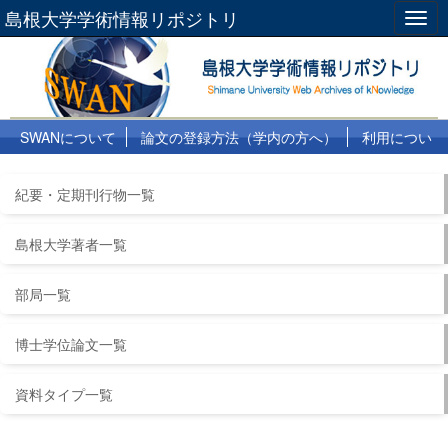
島根大学学術情報リポジトリ
Togg
navig
SWANについて
論文の登録方法（学内の方へ）
利用につい
て
よくある質問
リンク集
紀要・定期刊行物一覧
島根大学著者一覧
部局一覧
博士学位論文一覧
資料タイプ一覧