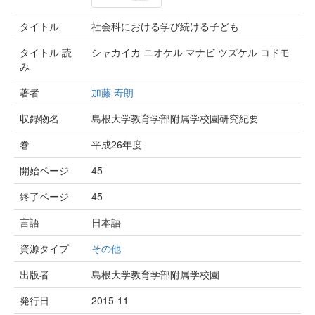
タイトル
社会科における学び続ける子ども
タイトル 読
シャカイカ ニオケル マナビ ツズケル コドモ
み
著者
加藤 寿朗
収録物名
島根大学教育学部附属学校園研究紀要
巻
平成26年度
開始ページ
45
終了ページ
45
言語
日本語
資源タイプ
その他
出版者
島根大学教育学部附属学校園
発行日
2015-11