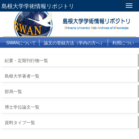
島根大学学術情報リポジトリ
Togg
navig
SWANについて
論文の登録方法（学内の方へ）
利用につい
て
よくある質問
リンク集
紀要・定期刊行物一覧
島根大学著者一覧
部局一覧
博士学位論文一覧
資料タイプ一覧