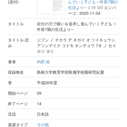
(添付)
んでいく子ども ─年長7期の
生活より─
2.98 MB
エンバ
ーゴ : 2020-11-04
タイトル
自分の力で願いを追求し遊んでいく子ども ─
年長7期の生活より─
タイトル 読
ジブン ノ チカラ デ ネガイ オ ツイキュウシ
み
アソンデイク コドモ ネンチョウ 7キ ノ セイ
カツ ヨリ
著者
内田 祐
収録物名
島根大学教育学部附属学校園研究紀要
巻
平成26年度
開始ページ
09
終了ページ
14
言語
日本語
資源タイプ
その他