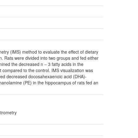
ry (IMS) method to evaluate the effect of dietary
ain. Rats were divided into two groups and fed either
mined the decreased n – 3 fatty acids in the
et compared to the control. IMS visualization was
howed decreased docosahexaenoic acid (DHA)-
thanolamine (PE) in the hippocampus of rats fed an
trometry