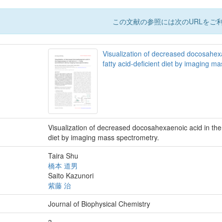
この文献の参照には次のURLをご利
Visualization of decreased docosahexa
fatty acid-deficient diet by imaging m
Visualization of decreased docosahexaenoic acid in the 
diet by imaging mass spectrometry.
Taira Shu
橋本 道男
Saito Kazunori
紫藤 治
Journal of Biophysical Chemistry