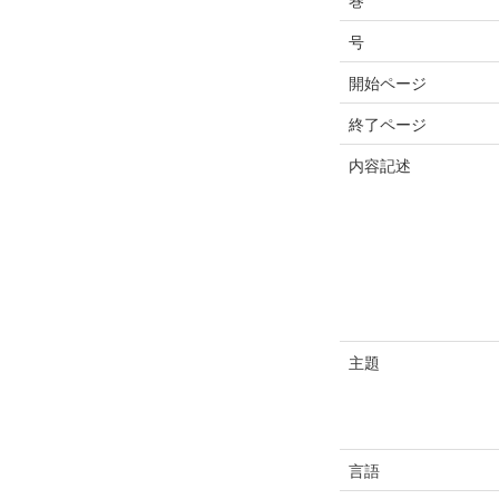
巻
号
開始ページ
終了ページ
内容記述
主題
言語