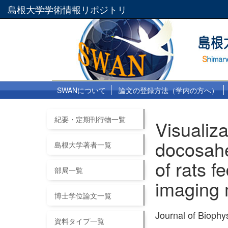
島根大学学術情報リポジトリ
SWANについて
論文の登録方法（学内の方へ）
紀要・定期刊行物一覧
Visualiz
docosahe
島根大学著者一覧
of rats f
部局一覧
imaging 
博士学位論文一覧
Journal of Bioph
資料タイプ一覧