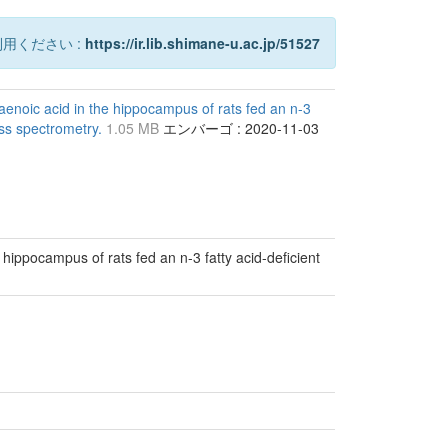
用ください :
https://ir.lib.shimane-u.ac.jp/51527
enoic acid in the hippocampus of rats fed an n-3
ass spectrometry.
1.05 MB
エンバーゴ : 2020-11-03
hippocampus of rats fed an n-3 fatty acid-deficient