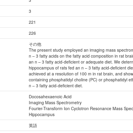
3
3
221
226
その他
The present study employed an imaging mass spectromet
n – 3 fatty acids on the fatty acid composition in rat br
an n – 3 fatty acid-deficient or adequate diet. We deter
hippocampus of rats fed an n – 3 fatty acid-deficient di
achieved at a resolution of 100 m in rat brain, and s
containing phosphatidyl choline (PC) or phosphatidyl e
n – 3 fatty acid-deficient diet.
Docosahexaenoic Acid
Imaging Mass Spectrometry
Fourier-Transform Ion Cyclotron Resonance Mass Spec
Hippocampus
英語