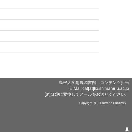
島根大学附属図書館 コンテンツ担当
E-Mail:cat[at]lib.shimane-u.ac.jp
[at]は@に変換してメールをお送りください。
Copyright（C）Shimane University