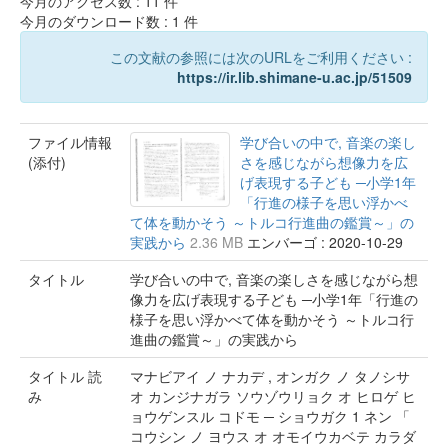
今月のアクセス数 :
11
件
今月のダウンロード数 :
1
件
この文献の参照には次のURLをご利用ください :
https://ir.lib.shimane-u.ac.jp/51509
ファイル情報
学び合いの中で, 音楽の楽し
(添付)
さを感じながら想像力を広
げ表現する子ども ─小学1年
「行進の様子を思い浮かべ
て体を動かそう ～トルコ行進曲の鑑賞～」の
実践から
2.36 MB
エンバーゴ : 2020-10-29
タイトル
学び合いの中で, 音楽の楽しさを感じながら想
像力を広げ表現する子ども ─小学1年「行進の
様子を思い浮かべて体を動かそう ～トルコ行
進曲の鑑賞～」の実践から
タイトル 読
マナビアイ ノ ナカデ , オンガク ノ タノシサ
み
オ カンジナガラ ソウゾウリョク オ ヒロゲ ヒ
ョウゲンスル コドモ ─ ショウガク 1 ネン 「
コウシン ノ ヨウス オ オモイウカベテ カラダ