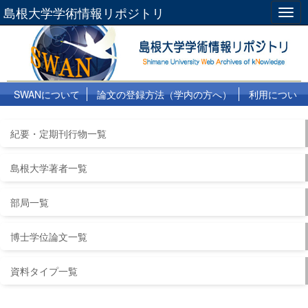
島根大学学術情報リポジトリ
Togg
navig
SWANについて
論文の登録方法（学内の方へ）
利用につい
て
よくある質問
リンク集
紀要・定期刊行物一覧
島根大学著者一覧
部局一覧
博士学位論文一覧
資料タイプ一覧