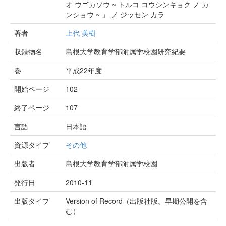
オ ウゴカソウ ~ トルコ コウシンキョク ノ カ
ンショウ ~ 」 ノ ジッセン カラ
著者
上代 美樹
収録物名
島根大学教育学部附属学校園研究紀要
巻
平成22年度
開始ページ
102
終了ページ
107
言語
日本語
資源タイプ
その他
出版者
島根大学教育学部附属学校園
発行日
2010-11
出版タイプ
Version of Record（出版社版。早期公開を含
む）