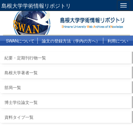
島根大学学術情報リポジトリ
Togg
navig
SWANについて
論文の登録方法（学内の方へ）
利用につい
て
よくある質問
リンク集
紀要・定期刊行物一覧
島根大学著者一覧
部局一覧
博士学位論文一覧
資料タイプ一覧