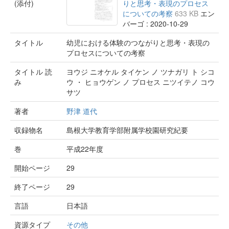
(添付)
りと思考・表現のプロセス
についての考察
633 KB
エン
バーゴ : 2020-10-29
タイトル
幼児における体験のつながりと思考・表現の
プロセスについての考察
タイトル 読
ヨウジ ニオケル タイケン ノ ツナガリ ト シコ
み
ウ ・ ヒョウゲン ノ プロセス ニツイテノ コウ
サツ
著者
野津 道代
収録物名
島根大学教育学部附属学校園研究紀要
巻
平成22年度
開始ページ
29
終了ページ
29
言語
日本語
資源タイプ
その他