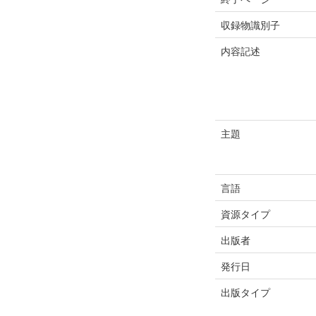
収録物識別子
内容記述
主題
言語
資源タイプ
出版者
発行日
出版タイプ