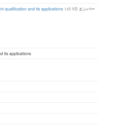
nt qualification and its applications
145 KB
エンバー
d its applications