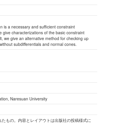
n is a necessary and sufficient constraint
 we give characterizations of the basic constraint
ult, we give an alternative method for checking up
t without subdifferentials and normal cones.
ation, Naresuan University
て受付されたもの。内容とレイアウトは出版社の投稿様式に