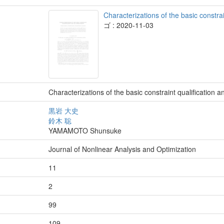
Characterizations of the basic constrai
ゴ : 2020-11-03
Characterizations of the basic constraint qualification an
黒岩 大史
鈴木 聡
YAMAMOTO Shunsuke
Journal of Nonlinear Analysis and Optimization
11
2
99
109