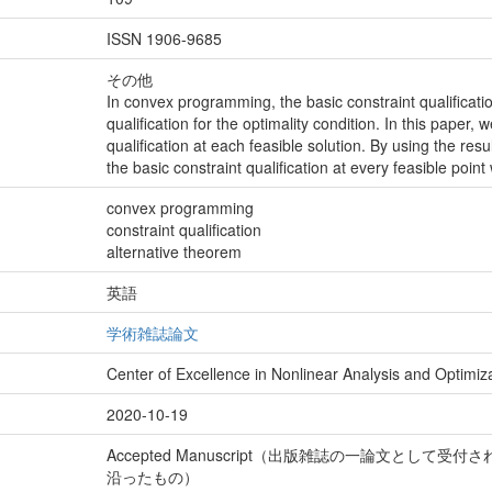
ISSN 1906-9685
その他
In convex programming, the basic constraint qualificatio
qualification for the optimality condition. In this paper,
qualification at each feasible solution. By using the res
the basic constraint qualification at every feasible poin
convex programming
constraint qualification
alternative theorem
英語
学術雑誌論文
Center of Excellence in Nonlinear Analysis and Optimiz
2020-10-19
Accepted Manuscript（出版雑誌の一論文とし
沿ったもの）