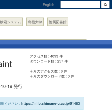
English
検索システム
島根大学
附属図書館
アクセス数 :
4093
件
aint
ダウンロード数 :
257
件
今月のアクセス数 :
6
件
今月のダウンロード数 :
0
件
20-10-19 発行
用ください :
https://ir.lib.shimane-u.ac.jp/51483