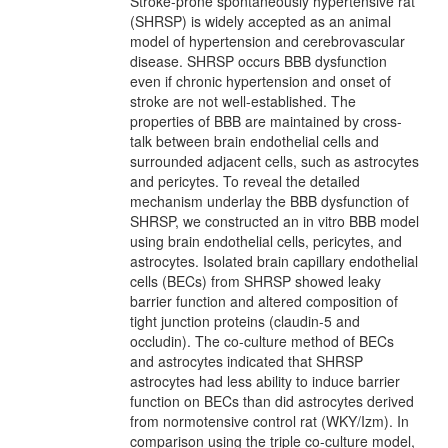
Stroke-prone spontaneously hypertensive rat
(SHRSP) is widely accepted as an animal
model of hypertension and cerebrovascular
disease. SHRSP occurs BBB dysfunction
even if chronic hypertension and onset of
stroke are not well-established. The
properties of BBB are maintained by cross-
talk between brain endothelial cells and
surrounded adjacent cells, such as astrocytes
and pericytes. To reveal the detailed
mechanism underlay the BBB dysfunction of
SHRSP, we constructed an in vitro BBB model
using brain endothelial cells, pericytes, and
astrocytes. Isolated brain capillary endothelial
cells (BECs) from SHRSP showed leaky
barrier function and altered composition of
tight junction proteins (claudin-5 and
occludin). The co-culture method of BECs
and astrocytes indicated that SHRSP
astrocytes had less ability to induce barrier
function on BECs than did astrocytes derived
from normotensive control rat (WKY/Izm). In
comparison using the triple co-culture model,