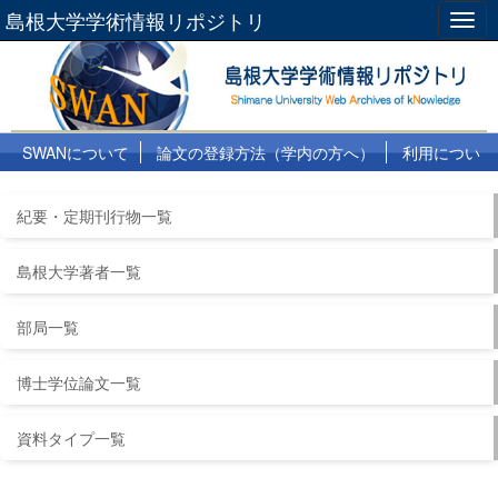
島根大学学術情報リポジトリ
Togg
navig
SWANについて
論文の登録方法（学内の方へ）
利用につい
て
よくある質問
リンク集
紀要・定期刊行物一覧
島根大学著者一覧
部局一覧
博士学位論文一覧
資料タイプ一覧