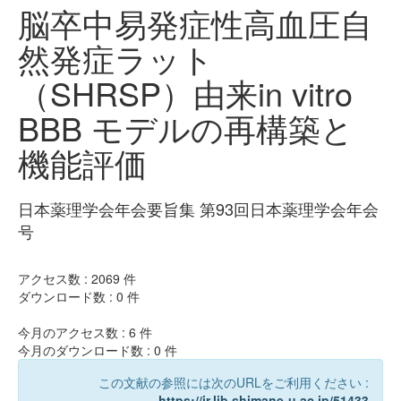
脳卒中易発症性高血圧自
然発症ラット
（SHRSP）由来in vitro
BBB モデルの再構築と
機能評価
日本薬理学会年会要旨集 第93回日本薬理学会年会
号
アクセス数 :
2069
件
ダウンロード数 :
0
件
今月のアクセス数 :
6
件
今月のダウンロード数 :
0
件
この文献の参照には次のURLをご利用ください :
https://ir.lib.shimane-u.ac.jp/51433