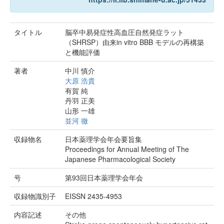
タイトル
脳卒中易発症性高血圧自然発症ラット
（SHRSP）由来in vitro BBB モデルの再構築
と機能評価
著者
中川 慎介
大原 浩貴
有賀 純
丹羽 正美
山形 一雄
並河 徹
収録物名
日本薬理学会年会要旨集
Proceedings for Annual Meeting of The
Japanese Pharmacological Society
号
第93回日本薬理学会年会
収録物識別子
EISSN 2435-4953
内容記述
その他