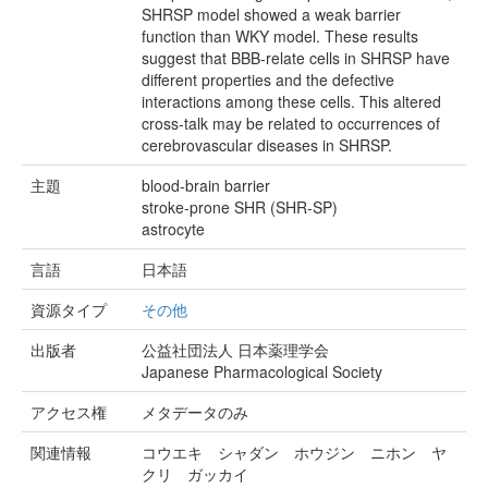
SHRSP model showed a weak barrier
function than WKY model. These results
suggest that BBB-relate cells in SHRSP have
different properties and the defective
interactions among these cells. This altered
cross-talk may be related to occurrences of
cerebrovascular diseases in SHRSP.
主題
blood-brain barrier
stroke-prone SHR (SHR-SP)
astrocyte
言語
日本語
資源タイプ
その他
出版者
公益社団法人 日本薬理学会
Japanese Pharmacological Society
アクセス権
メタデータのみ
関連情報
コウエキ シャダン ホウジン ニホン ヤ
クリ ガッカイ