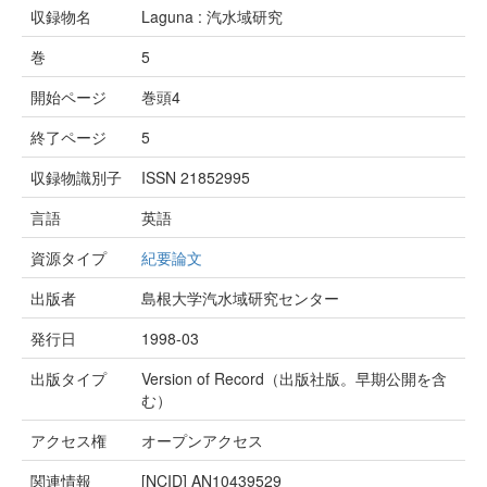
収録物名
Laguna : 汽水域研究
巻
5
開始ページ
巻頭4
終了ページ
5
収録物識別子
ISSN 21852995
言語
英語
資源タイプ
紀要論文
出版者
島根大学汽水域研究センター
発行日
1998-03
出版タイプ
Version of Record（出版社版。早期公開を含
む）
アクセス権
オープンアクセス
関連情報
[NCID]
AN10439529