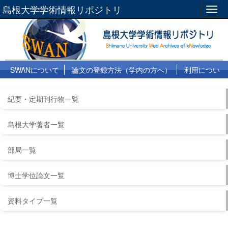
島根大学学術情報リポジトリ
Togg
navig
SWANについて
論文の登録方法（学内の方へ）
利用につい
て
よくある質問
リンク集
紀要・定期刊行物一覧
島根大学著者一覧
部局一覧
博士学位論文一覧
資料タイプ一覧