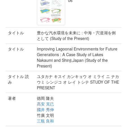
06
タイトル
豊かな汽水環境を未来に : 中海・宍道湖を例
として (Study of the Present)
タイトル
Improving Lagoonal Environments for Future
Generations : A Case Study of Lakes
Nakaumi and Shinji,Japan (Study of the
Present)
タイトル 読
ユタカナ キスイ カンキョウ オ ミライ ニ ナカ
み
ウミ シンジコ オ レイ トシテ STUDY OF THE
PRESENT
著者
徳岡 隆夫
髙安 克已
國井 秀伸
竹廣 文明
三瓶 良和