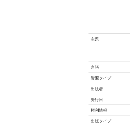
主題
言語
資源タイプ
出版者
発行日
権利情報
出版タイプ