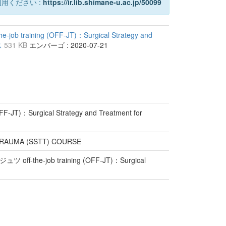
用ください :
https://ir.lib.shimane-u.ac.jp/50099
raining (OFF-JT)：Surgical Strategy and
ス
531 KB
エンバーゴ : 2020-07-21
)：Surgical Strategy and Treatment for
RAUMA (SSTT) COURSE
-job training (OFF-JT)：Surgical