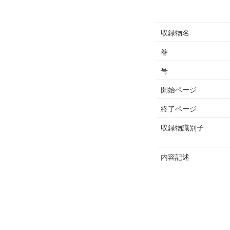
収録物名
巻
号
開始ページ
終了ページ
収録物識別子
内容記述