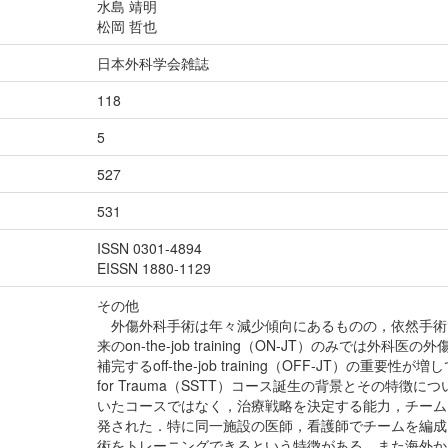
水島 靖明
松岡 哲也
日本外科学会雑誌
118
5
527
531
ISSN 0301-4894
EISSN 1880-1129
その他
外傷外科手術は年々減少傾向にあるものの，依然手術
来のon-the-job training（ON-JT）のみで
補完するoff-the-job training（OFF-JT）の重要性が増して
for Trauma（SSTT）コース誕生の背景とその特
いたコースではなく，治療戦略を決定する能力，チーム
発された．特に同一施設の医師，看護師でチームを編成
術をトレーニングできるという特徴がある．また海外か