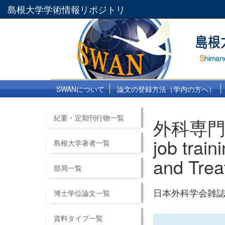
島根大学学術情報リポジトリ
SWANについて
論文の登録方法（学内の方へ）
紀要・定期刊行物一覧
外科専門医
job trai
島根大学著者一覧
and Tr
部局一覧
日本外科学会雑誌 118
博士学位論文一覧
資料タイプ一覧