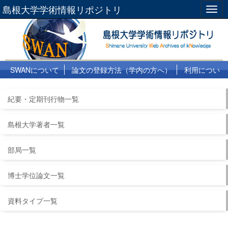
島根大学学術情報リポジトリ
Togg
navig
SWANについて
論文の登録方法（学内の方へ）
利用につい
て
よくある質問
リンク集
紀要・定期刊行物一覧
島根大学著者一覧
部局一覧
博士学位論文一覧
資料タイプ一覧