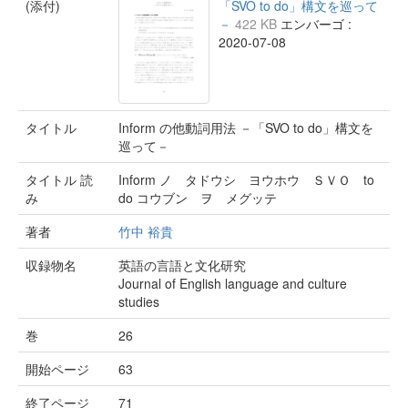
(添付)
「SVO to do」構文を巡って
－
422 KB
エンバーゴ :
2020-07-08
タイトル
Inform の他動詞用法 －「SVO to do」構文を
巡って－
タイトル 読
Inform ノ タドウシ ヨウホウ ＳＶＯ to
み
do コウブン ヲ メグッテ
著者
竹中 裕貴
収録物名
英語の言語と文化研究
Journal of English language and culture
studies
巻
26
開始ページ
63
終了ページ
71