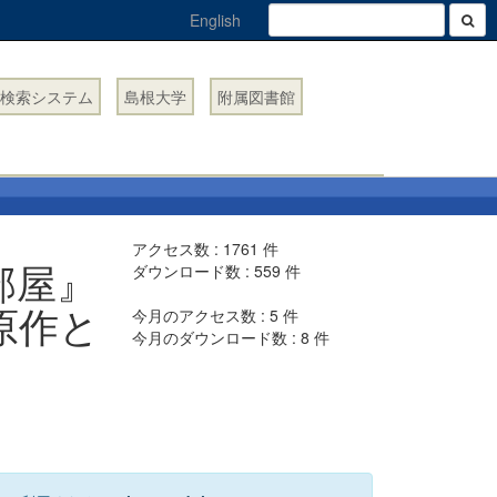
English
検索システム
島根大学
附属図書館
アクセス数 :
1761
件
色の部屋』
ダウンロード数 :
559
件
原作と
今月のアクセス数 :
5
件
今月のダウンロード数 :
8
件