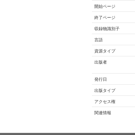
開始ページ
終了ページ
収録物識別子
言語
資源タイプ
出版者
発行日
出版タイプ
アクセス権
関連情報