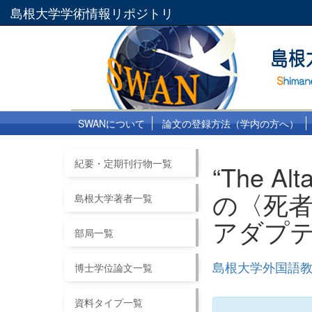
島根大学学術情報リポジトリ
SWANについて
論文の登録方法（学内の方へ）
紀要・定期刊行物一覧
“The A
の〈死者
島根大学著者一覧
アダプ
部局一覧
島根大学外国語教
博士学位論文一覧
資料タイプ一覧