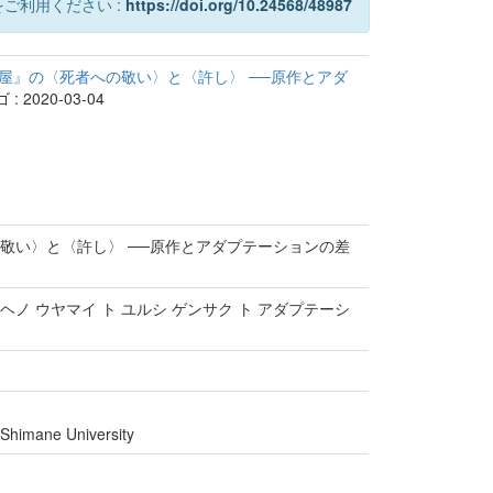
ご利用ください :
https://doi.org/10.24568/48987
 と『緑色の部屋』の〈死者への敬い〉と〈許し〉 ──原作とアダ
 2020-03-04
の〈死者への敬い〉と〈許し〉 ──原作とアダプテーションの差
ノ シシャ ヘノ ウヤマイ ト ユルシ ゲンサク ト アダプテーシ
 Shimane University