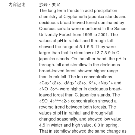
内容記述
抄録・要旨
The long term trends in acid precipitation
chemistry of Cryptomeria japonica stands and
deciduous broad leaved forest dominated by
Quercus serrata were monitored in the Sanbe
University Forest from 1996 to 2001. The
values of pH in rainfall and through-fall
showed the range of 5.1-5.6. They were
larger than that in stemflow of 3.7-3.9 in C.
japonica stands. On the other hand, the pH in
through-fall and stemflow in the deciduous
broad-leaved forest showed higher range
than in rainfall. The ion concentrations,
<Ca>^<2+>, <Mg>^<2+>, K^+, <Na>^+ and
<NO_3>^- were higher in deciduous broad-
leaved forest than C. japonica stands. The
<SO_4>^^^<2-> concentration showed a
reverse trend between both forests. The
values of pH in rainfall and through-fall
changed seasonally, and showed low value,
4.5 in winter and high value, 6.0 in spring.
That in stemflow showed the same change as