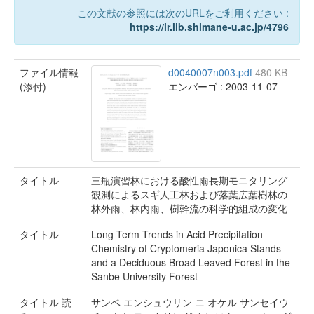
この文献の参照には次のURLをご利用ください :
https://ir.lib.shimane-u.ac.jp/4796
ファイル情報
d0040007n003.pdf
480 KB
(添付)
エンバーゴ : 2003-11-07
タイトル
三瓶演習林における酸性雨長期モニタリング
観測によるスギ人工林および落葉広葉樹林の
林外雨、林内雨、樹幹流の科学的組成の変化
タイトル
Long Term Trends in Acid Precipitation
Chemistry of Cryptomeria Japonica Stands
and a Deciduous Broad Leaved Forest in the
Sanbe University Forest
タイトル 読
サンベ エンシュウリン ニ オケル サンセイウ