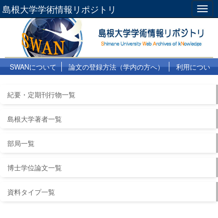
島根大学学術情報リポジトリ
Togg
navig
SWANについて
論文の登録方法（学内の方へ）
利用につい
て
よくある質問
リンク集
紀要・定期刊行物一覧
島根大学著者一覧
部局一覧
博士学位論文一覧
資料タイプ一覧