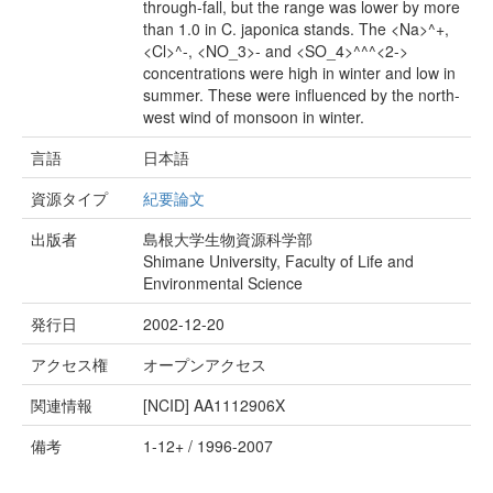
through-fall, but the range was lower by more
than 1.0 in C. japonica stands. The <Na>^+,
<Cl>^-, <NO_3>- and <SO_4>^^^<2->
concentrations were high in winter and low in
summer. These were influenced by the north-
west wind of monsoon in winter.
言語
日本語
資源タイプ
紀要論文
出版者
島根大学生物資源科学部
Shimane University, Faculty of Life and
Environmental Science
発行日
2002-12-20
アクセス権
オープンアクセス
関連情報
[NCID]
AA1112906X
備考
1-12+ / 1996-2007