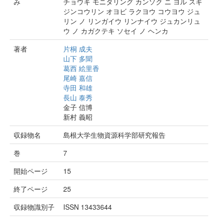
み
チョウキ モニタリング カンソク ニ ヨル スギ
ジンコウリン オヨビ ラクヨウ コウヨウ ジュ
リン ノ リンガイウ リンナイウ ジュカンリュ
ウ ノ カガクテキ ソセイ ノ ヘンカ
著者
片桐 成夫
山下 多聞
葛西 絵里香
尾崎 嘉信
寺田 和雄
長山 泰秀
金子 信博
新村 義昭
収録物名
島根大学生物資源科学部研究報告
巻
7
開始ページ
15
終了ページ
25
収録物識別子
ISSN 13433644