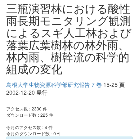
三瓶演習林における酸性
雨長期モニタリング観測
によるスギ人工林および
落葉広葉樹林の林外雨、
林内雨、樹幹流の科学的
組成の変化
島根大学生物資源科学部研究報告 7 巻
15-25 頁
2002-12-20 発行
アクセス数 :
2330
件
ダウンロード数 :
225
件
今月のアクセス数 :
4
件
今月のダウンロード数 :
0
件