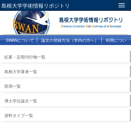
島根大学学術情報リポジトリ
Togg
navig
SWANについて
論文の登録方法（学内の方へ）
利用につい
て
よくある質問
リンク集
紀要・定期刊行物一覧
島根大学著者一覧
部局一覧
博士学位論文一覧
資料タイプ一覧