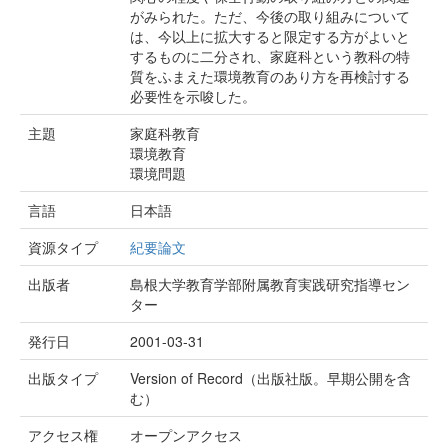
がみられた。ただ、今後の取り組みについて
は、今以上に拡大すると限定する方がよいと
するものに二分され、家庭科という教科の特
質をふまえた環境教育のあり方を再検討する
必要性を示唆した。
主題
家庭科教育
環境教育
環境問題
言語
日本語
資源タイプ
紀要論文
出版者
島根大学教育学部附属教育実践研究指導セン
ター
発行日
2001-03-31
出版タイプ
Version of Record（出版社版。早期公開を含
む）
アクセス権
オープンアクセス