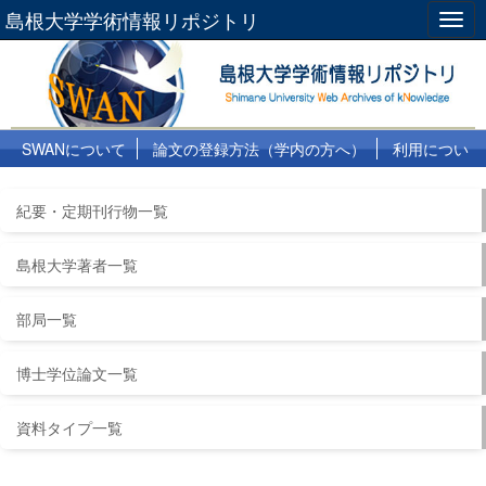
島根大学学術情報リポジトリ
Togg
navig
SWANについて
論文の登録方法（学内の方へ）
利用につい
て
よくある質問
リンク集
紀要・定期刊行物一覧
島根大学著者一覧
部局一覧
博士学位論文一覧
資料タイプ一覧