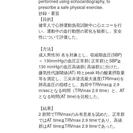
performed using echocardiography, to
prescribe a safe physical exercise.
抄録・要旨
【目的】
健常人で心肺運動負荷試験中に心エコーを行
い、運動中の血行動態の変化を観察し、安全
性について評価した。
【方法】
成人男性30 名を対象とし、収縮期血圧(SBP)
＜ 130mmHgの血圧正常群( 正常群)とSBP≧
130 mmHgの血圧高値群( 高値群)に分けた。
嫌気性代謝閾値(AT) 時とpeak 時の酸素摂取量
等を測定し、三尖弁逆流最大速度(TRVmax)を
肺高血圧の指標とし、負荷中TRVmax≧ 2.9
m/secとなる時間（TRVmax 2.9 time）と、AT
となる時間(AT time)を比較した。
【結果】
2 群間でTRVmaxのみ有意差を認めた。正常群
ではAT time≧TRVmax 2.9 timeであり、高値
群はAT time≦TRVmax 2.9 timeであった。