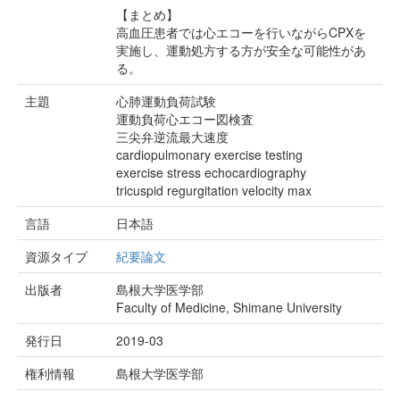
【まとめ】
高血圧患者では心エコーを行いながらCPXを
実施し、運動処方する方が安全な可能性があ
る。
主題
心肺運動負荷試験
運動負荷心エコー図検査
三尖弁逆流最大速度
cardiopulmonary exercise testing
exercise stress echocardiography
tricuspid regurgitation velocity max
言語
日本語
資源タイプ
紀要論文
出版者
島根大学医学部
Faculty of Medicine, Shimane University
発行日
2019-03
権利情報
島根大学医学部