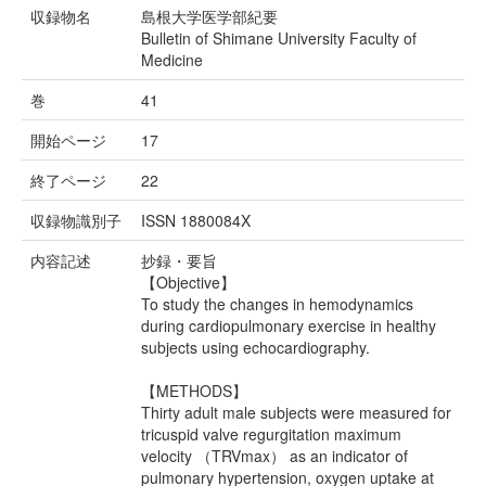
収録物名
島根大学医学部紀要
Bulletin of Shimane University Faculty of
Medicine
巻
41
開始ページ
17
終了ページ
22
収録物識別子
ISSN 1880084X
内容記述
抄録・要旨
【Objective】
To study the changes in hemodynamics
during cardiopulmonary exercise in healthy
subjects using echocardiography.
【METHODS】
Thirty adult male subjects were measured for
tricuspid valve regurgitation maximum
velocity （TRVmax） as an indicator of
pulmonary hypertension, oxygen uptake at