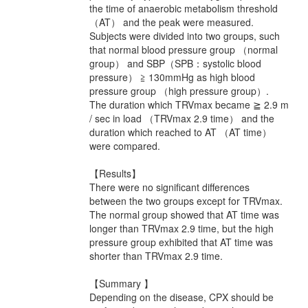
the time of anaerobic metabolism threshold
（AT） and the peak were measured.
Subjects were divided into two groups, such
that normal blood pressure group （normal
group） and SBP（SPB：systolic blood
pressure） ≧ 130mmHg as high blood
pressure group （high pressure group）.
The duration which TRVmax became ≧ 2.9 m
/ sec in load （TRVmax 2.9 time） and the
duration which reached to AT （AT time）
were compared.
【Results】
There were no significant differences
between the two groups except for TRVmax.
The normal group showed that AT time was
longer than TRVmax 2.9 time, but the high
pressure group exhibited that AT time was
shorter than TRVmax 2.9 time.
【Summary 】
Depending on the disease, CPX should be