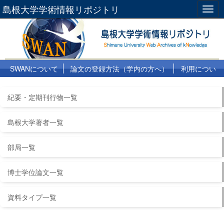
島根大学学術情報リポジトリ
Togg
navig
SWANについて
論文の登録方法（学内の方へ）
利用につい
て
よくある質問
リンク集
紀要・定期刊行物一覧
島根大学著者一覧
部局一覧
博士学位論文一覧
資料タイプ一覧