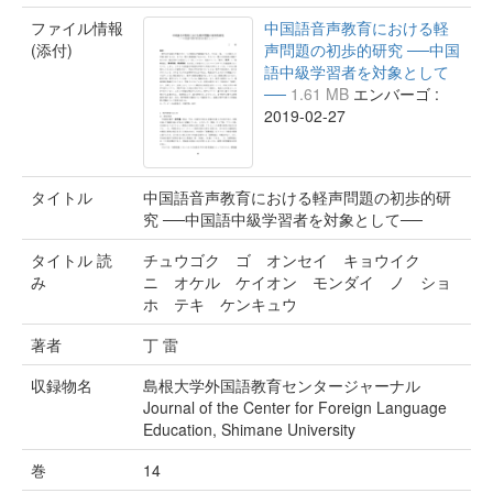
ファイル情報
中国語音声教育における軽
(添付)
声問題の初歩的研究 ──中国
語中級学習者を対象として
──
1.61 MB
エンバーゴ :
2019-02-27
タイトル
中国語音声教育における軽声問題の初歩的研
究 ──中国語中級学習者を対象として──
タイトル 読
チュウゴク ゴ オンセイ キョウイク
み
ニ オケル ケイオン モンダイ ノ ショ
ホ テキ ケンキュウ
著者
丁 雷
収録物名
島根大学外国語教育センタージャーナル
Journal of the Center for Foreign Language
Education, Shimane University
巻
14