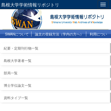
島根大学学術情報リポジトリ
Togg
navig
SWANについて
論文の登録方法（学内の方へ）
利用につい
て
よくある質問
リンク集
紀要・定期刊行物一覧
島根大学著者一覧
部局一覧
博士学位論文一覧
資料タイプ一覧